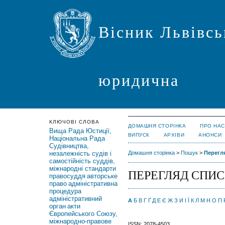
Вісник Львівсь
юридична
КЛЮЧОВІ СЛОВА
ДОМАШНЯ СТОРІНКА
ПРО НАС
Вища Рада Юстиції,
ВИПУСК
АРХІВИ
АНОНСИ
Національна Рада
Судівництва,
незалежність судів і
Домашня сторінка
>
Пошук
>
Перегля
самостійність суддів,
міжнародні стандарти
ПЕРЕГЛЯД СПИС
правосуддя
авторське
право
адміністративна
процедура
адміністративний
А
Б
В
Г
Ґ
Д
Е
Є
Ж
З
И
І
Ї
К
Л
М
Н
О
П
орган
акти
Європейського Союзу,
міжнародно-правове
ISSN: 2078-4503