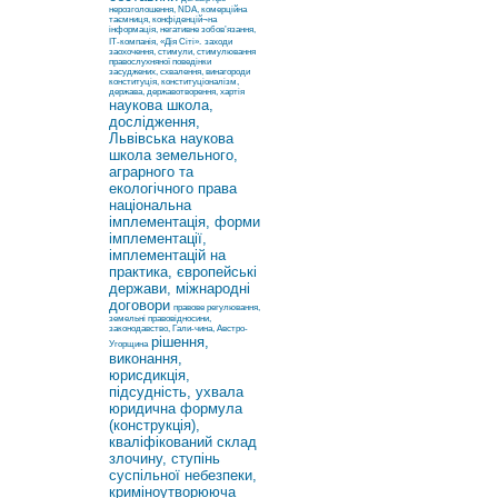
нерозголошення, NDA, комерційна
таємниця, конфіденцій¬на
інформація, негативне зобов’язання,
ІТ-компанія, «Дія Сіті».
заходи
заохочення, стимули, стимулювання
правослухняної поведінки
засуджених, схвалення, винагороди
конституція, конституціоналізм,
держава, державотворення, хартія
наукова школа,
дослідження,
Львівська наукова
школа земельного,
аграрного та
екологічного права
національна
імплементація, форми
імплементації,
імплементацій на
практика, європейські
держави, міжнародні
договори
правове регулювання,
земельні правовідносини,
законодавство, Гали-чина, Австро-
рішення,
Угорщина
виконання,
юрисдикція,
підсудність, ухвала
юридична формула
(конструкція),
кваліфікований склад
злочину, ступінь
суспільної небезпеки,
криміноутворююча