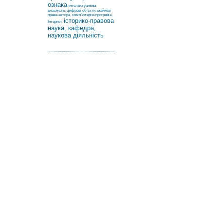
ознака
інтелектуальна
власність, цифрові об’єкти, майнові
права автора, комп’ютерна програма,
історико-правова
Інтернет
наука, кафедра,
наукова діяльність