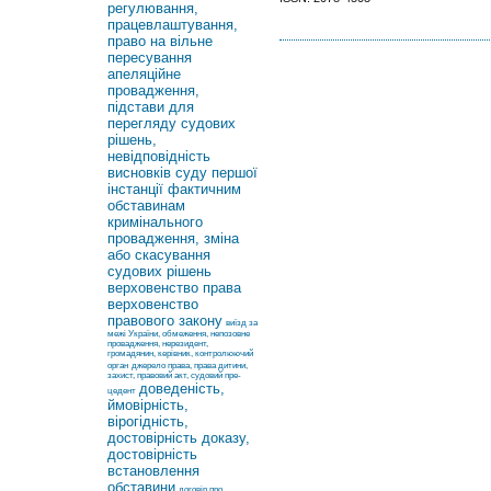
регулювання,
працевлаштування,
право на вільне
пересування
апеляційне
провадження,
підстави для
перегляду судових
рішень,
невідповідність
висновків суду першої
інстанції фактичним
обставинам
кримінального
провадження, зміна
або скасування
судових рішень
верховенство права
верховенство
правового закону
виїзд за
межі України, обмеження, непозовне
провадження, нерезидент,
громадянин, керівник, контролюючий
орган
джерело права, права дитини,
захист, правовий акт, судовий пре-
доведеність,
цедент
ймовірність,
вірогідність,
достовірність доказу,
достовірність
встановлення
обставини
договір про