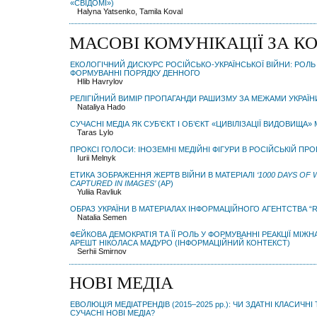
«СВІДОМІ»)
Halyna Yatsenko, Tamila Koval
МАСОВІ КОМУНІКАЦІЇ ЗА К
ЕКОЛОГІЧНИЙ ДИСКУРС РОСІЙСЬКО-УКРАЇНСЬКОЇ ВІЙНИ: РОЛЬ
ФОРМУВАННІ ПОРЯДКУ ДЕННОГО
Hlib Havrylov
РЕЛІГІЙНИЙ ВИМІР ПРОПАГАНДИ РАШИЗМУ ЗА МЕЖАМИ УКРАЇН
Nataliya Hado
СУЧАСНІ МЕДІА ЯК СУБ’ЄКТ І ОБ’ЄКТ «ЦИВІЛІЗАЦІЇ ВИДОВИЩА
Taras Lylo
ПРОКСІ ГОЛОСИ: ІНОЗЕМНІ МЕДІЙНІ ФІГУРИ В РОСІЙСЬКІЙ ПРО
Iurii Melnyk
ЕТИКА ЗОБРАЖЕННЯ ЖЕРТВ ВІЙНИ В МАТЕРІАЛІ
‘1000 DAYS OF 
CAPTURED IN IMAGES’
(AP)
Yuliia Ravliuk
ОБРАЗ УКРАЇНИ В МАТЕРІАЛАХ ІНФОРМАЦІЙНОГО АГЕНТСТВА “
Natalia Semen
ФЕЙКОВА ДЕМОКРАТІЯ ТА ЇЇ РОЛЬ У ФОРМУВАННІ РЕАКЦІЇ МІЖ
АРЕШТ НІКОЛАСА МАДУРО (ІНФОРМАЦІЙНИЙ КОНТЕКСТ)
Serhii Smirnov
НОВІ МЕДІА
ЕВОЛЮЦІЯ МЕДІАТРЕНДІВ (2015–2025 рр.): ЧИ ЗДАТНІ КЛАСИЧН
СУЧАСНІ НОВІ МЕДІА?