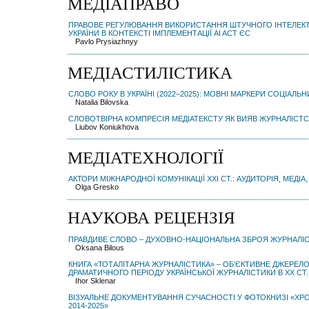
МЕДІАПРАВО
ПРАВОВЕ РЕГУЛЮВАННЯ ВИКОРИСТАННЯ ШТУЧНОГО ІНТЕЛЕКТУ
УКРАЇНИ В КОНТЕКСТІ ІМПЛЕМЕНТАЦІЇ AI ACT ЄС
Pavlo Prysiazhnyy
МЕДІАСТИЛІСТИКА
СЛОВО РОКУ В УКРАЇНІ (2022–2025): МОВНІ МАРКЕРИ СОЦІАЛ
Natalia Bilovska
СЛОВОТВІРНА КОМПРЕСІЯ МЕДІАТЕКСТУ ЯК ВИЯВ ЖУРНАЛІСТ
Liubov Koniukhova
МЕДІАТЕХНОЛОГІЇ
АКТОРИ МІЖНАРОДНОЇ КОМУНІКАЦІЇ ХХІ СТ.: АУДИТОРІЯ, МЕДІА,
Olga Gresko
НАУКОВА РЕЦЕНЗІЯ
ПРАВДИВЕ СЛОВО – ДУХОВНО-НАЦІОНАЛЬНА ЗБРОЯ ЖУРНАЛІ
Oksana Bilous
КНИГА «ТОТАЛІТАРНА ЖУРНАЛІСТИКА» ‒ ОБ’ЄКТИВНЕ ДЖЕРЕЛ
ДРАМАТИЧНОГО ПЕРІОДУ УКРАЇНСЬКОЇ ЖУРНАЛІСТИКИ В XX СТ.
Ihor Sklenar
ВІЗУАЛЬНЕ ДОКУМЕНТУВАННЯ СУЧАСНОСТІ У ФОТОКНИЗІ «ХРОН
2014-2025»