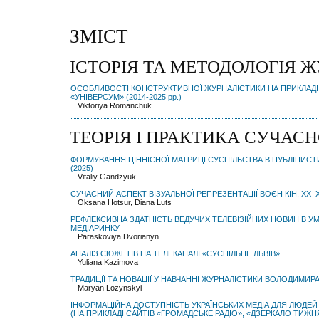
ЗМІСТ
ІСТОРІЯ ТА МЕТОДОЛОГІЯ 
ОСОБЛИВОСТІ КОНСТРУКТИВНОЇ ЖУРНАЛІСТИКИ НА ПРИКЛАДІ
«УНІВЕРСУМ» (2014-2025 рр.)
Viktoriya Romanchuk
ТЕОРІЯ І ПРАКТИКА СУЧАС
ФОРМУВАННЯ ЦІННІСНОЇ МАТРИЦІ СУСПІЛЬСТВА В ПУБЛІЦИСТ
(2025)
Vitaliy Gandzyuk
СУЧАСНИЙ АСПЕКТ ВІЗУАЛЬНОЇ РЕПРЕЗЕНТАЦІЇ ВОЄН КІН. XX–X
Oksana Hotsur, Diana Luts
РЕФЛЕКСИВНА ЗДАТНІСТЬ ВЕДУЧИХ ТЕЛЕВІЗІЙНИХ НОВИН В У
МЕДІАРИНКУ
Paraskoviya Dvorianyn
АНАЛІЗ СЮЖЕТІВ НА ТЕЛЕКАНАЛІ «СУСПІЛЬНЕ ЛЬВІВ»
Yuliana Kazimova
ТРАДИЦІЇ ТА НОВАЦІЇ У НАВЧАННІ ЖУРНАЛІСТИКИ ВОЛОДИМИР
Maryan Lozynskyi
ІНФОРМАЦІЙНА ДОСТУПНІСТЬ УКРАЇНСЬКИХ МЕДІА ДЛЯ ЛЮДЕ
(НА ПРИКЛАДІ САЙТІВ «ГРОМАДСЬКЕ РАДІО», «ДЗЕРКАЛО ТИЖН