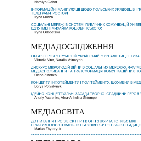
Nataliya Gabor
ІНФОРМАЦІЙНІ МАНІПУЛЯЦІЇ ЩОДО ПОЛЬСЬКИХ УРЯДОВЦІВ І П
ТЕЛЕГРАМ-ПРОСТОРІ
Iryna Mudra
СОЦІАЛЬНІ МЕРЕЖІ В СИСТЕМІ ПУБЛІЧНИХ КОМУНІКАЦІЙ УНІВЕ
ВДПУ ІМЕНІ МИХАЙЛА КОЦЮБИНСЬКОГО)
Iryna Odobetska
МЕДІАДОСЛІДЖЕННЯ
ОБРАЗ ГЕРОЯ У СУЧАСНІЙ УКРАЇНСЬКІЙ ЖУРНАЛІСТИЦІ: ЕТИКА,
Viktoriia Viter, Nataliia Voitovych
ДИСКУРС МІКРОПОДІЙ ВІЙНИ В СОЦІАЛЬНИХ МЕРЕЖАХ: ФРАГМ
МЕДІАСПОЖИВАННЯ ТА ТРАНСФОРМАЦІЯ КОМУНІКАЦІЙНИХ П
Olena Zinenko
КОНЦЕПТИ ІНФОТЕЙМЕНТУ І ПОЛІТЕЙМЕНТУ: ШОУМЕНИ В МЕДІ
Borys Potyatynyk
ІДЕЙНО-КОНЦЕПТУАЛЬНІ ЗАСАДИ ТВОРЧОЇ СПАДЩИНИ ГЕРОЯ У
Andriy Yatsenko, Alina-Anhelina Shtempel
МЕДІАОСВІТА
ДО ПИТАННЯ ПРО ЗК, СК І ПРН В ОПП З ЖУРНАЛІСТИКИ: МІЖ
ПРАКТИКООРІЄНТОВАНІСТЮ ТА УНІВЕРСИТЕТСЬКОЮ ТРАДИЦ
Marian Zhytaryuk