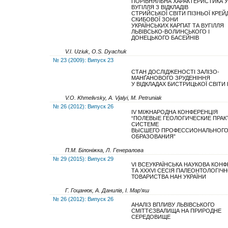
ПОРІВНЯЛЬНА ХАРАКТЕРИСТИКА У
ВУГІЛЛЯ З ВІДКЛАДІВ
СТРИЙСЬКОЇ СВІТИ ПІЗНЬОЇ КРЕЙ
СКИБОВОЇ ЗОНИ
УКРАЇНСЬКИХ КАРПАТ ТА ВУГІЛЛЯ
ЛЬВІВСЬКО-ВОЛИНСЬКОГО І
ДОНЕЦЬКОГО БАСЕЙНІВ
V.І. Uziuk, O.S. Dyachuk
№ 23 (2009): Випуск 23
СТАН ДОСЛІДЖЕНОСТІ ЗАЛІЗО-
МАНҐАНОВОГО ЗРУДЕНІННЯ
У ВІДКЛАДАХ БИСТРИЦЬКОЇ СВІТИ
V.O. Khmelivsky, A. Vjalyi, M. Petruniak
№ 26 (2012): Випуск 26
IV МІЖНАРОДНА КОНФЕРЕНЦІЯ
“ПОЛЕВЫЕ ГЕОЛОГИЧЕСКИЕ ПРАК
СИСТЕМЕ
ВЫСШЕГО ПРОФЕССИОНАЛЬНОГ
ОБРАЗОВАНИЯ”
П.М. Білоніжка, Л. Генералова
№ 29 (2015): Випуск 29
VІ ВСЕУКРАЇНСЬКА НАУКОВА КОНФ
ТА ХХХVI СЕСІЯ ПАЛЕОНТОЛОГІЧ
ТОВАРИСТВА НАН УКРАЇНИ
Г. Гоцанюк, А. Данилів, І. Мар’яш
№ 26 (2012): Випуск 26
АНАЛІЗ ВПЛИВУ ЛЬВІВСЬКОГО
СМІТТЄЗВАЛИЩА НА ПРИРОДНЕ
СЕРЕДОВИЩЕ