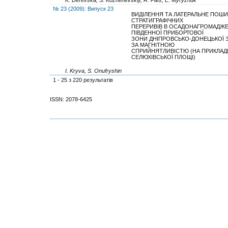
№ 23 (2009): Випуск 23
ВИДІЛЕННЯ ТА ЛАТЕРАЛЬНЕ ПОШ
СТРАТИГРАФІЧНИХ
ПЕРЕРИВІВ В ОСАДОНАГРОМАДЖЕ
ПІВДЕННОЇ ПРИБОРТОВОЇ
ЗОНИ ДНІПРОВСЬКО-ДОНЕЦЬКОЇ 
ЗА МАГНІТНОЮ
СПРИЙНЯТЛИВІСТЮ (НА ПРИКЛАД
СЕЛЮХІВСЬКОЇ ПЛОЩІ)
I. Kryva, S. Onufryshin
1 - 25 з 220 результатів
ISSN: 2078-6425