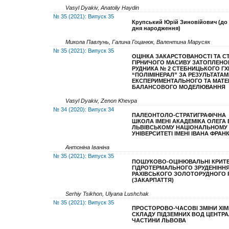
Vasyl Dyakiv, Anatoliy Haydin
№ 35 (2021): Випуск 35
Крупський Юрій Зиновійович
(до 
дня народження)
Микола Павлунь, Галина Гоцанюк, Валентина Марусяк
№ 35 (2021): Випуск 35
ОЦІНКА ЗАКАРСТОВАНОСТІ ТА С
ГІРНИЧОГО МАСИВУ ЗАТОПЛЕНО
РУДНИКА № 2 СТЕБНИЦЬКОГО ГХ
“
ПОЛІМІНЕРАЛ
”
ЗА РЕЗУЛЬТАТАМ
ЕКСПЕРИМЕНТАЛЬНОГО
ТА МАТЕ
БАЛАНСОВОГО МОДЕЛЮВАННЯ
Vasyl Dyakiv, Zenon Khevpa
№ 34 (2020): Випуск 34
ПАЛЕОНТОЛО-СТРАТИГРАФІЧНА
ШКОЛА
ІМЕНІ АКАДЕМІКА ОЛЕГА
ЛЬВІВСЬКОМУ
НАЦІОНАЛЬНОМУ
УНІВЕРСИТЕТІ ІМЕНІ ІВАНА ФРАН
Антоніна Іваніна
№ 35 (2021): Випуск 35
ПОШУКОВО-ОЦІНЮВАЛЬНІ КРИТЕ
ГІДРОТЕРМАЛЬНОГО ЗРУДЕНІНН
РАХIВСЬКОГО ЗОЛОТОРУДНОГО 
(ЗАКАРПАТТЯ)
Serhiy Tsikhon, Ulyana Lushchak
№ 35 (2021): Випуск 35
ПРОСТОРОВО-ЧАСОВІ ЗМІНИ ХІМ
СКЛАДУ ПІДЗЕМНИХ ВОД ЦЕНТРА
ЧАСТИНИ ЛЬВОВА