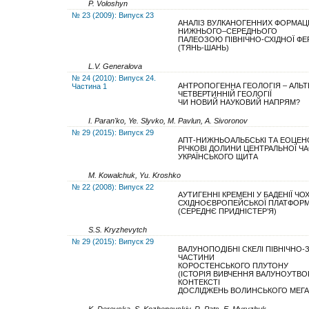
P. Voloshyn
№ 23 (2009): Випуск 23
АНАЛІЗ ВУЛКАНОГЕННИХ ФОРМАЦ
НИЖНЬОГО–СЕРЕДНЬОГО
ПАЛЕОЗОЮ ПІВНІЧНО-СХІДНОЇ ФЕ
(ТЯНЬ-ШАНЬ)
L.V. Generalova
№ 24 (2010): Випуск 24.
АНТРОПОГЕННА ГЕОЛОГІЯ – АЛЬ
Частина 1
ЧЕТВЕРТИННІЙ ГЕОЛОГІЇ
ЧИ НОВИЙ НАУКОВИЙ НАПРЯМ?
I. Paran'ko, Ye. Slyvko, M. Pavlun, A. Sivoronov
№ 29 (2015): Випуск 29
АПТ-НИЖНЬОАЛЬБСЬКІ ТА ЕОЦЕН
РІЧКОВІ ДОЛИНИ ЦЕНТРАЛЬНОЇ Ч
УКРАЇНСЬКОГО ЩИТА
M. Kowalchuk, Yu. Kroshko
№ 22 (2008): Випуск 22
АУТИГЕННІ КРЕМЕНІ У БАДЕНІЇ ЧО
СХІДНОЄВРОПЕЙСЬКОЇ ПЛАТФОР
(СЕРЕДНЄ ПРИДНІСТЕР’Я)
S.S. Kryzhevytch
№ 29 (2015): Випуск 29
ВАЛУНОПОДІБНІ СКЕЛІ ПІВНІЧНО-
ЧАСТИНИ
КОРОСТЕНСЬКОГО ПЛУТОНУ
(ІСТОРІЯ ВИВЧЕННЯ ВАЛУНОУТВО
КОНТЕКСТІ
ДОСЛІДЖЕНЬ ВОЛИНСЬКОГО МЕГА
K. Derevska, S. Kozhenevskiy, R. Pats, E. Myryzhuk