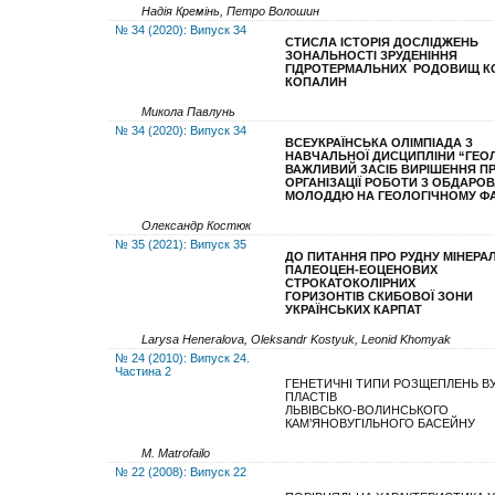
Надія Кремінь, Петро Волошин
№ 34 (2020): Випуск 34
СТИСЛА ІСТОРІЯ ДОСЛІДЖЕНЬ
ЗОНАЛЬНОСТІ
ЗРУДЕНІННЯ
ГІДРОТЕРМАЛЬНИХ РОДОВИЩ
К
КОПАЛИН
Микола Павлунь
№ 34 (2020): Випуск 34
ВСЕУКРАЇНСЬКА ОЛІМПІАДА З
НАВЧАЛЬНОЇ ДИСЦИПЛІНИ “ГЕОЛ
ВАЖЛИВИЙ ЗАСІБ ВИРІШЕННЯ П
ОРГАНІЗАЦІЇ РОБОТИ З ОБДАРО
МОЛОДДЮ
НА ГЕОЛОГІЧНОМУ ФА
Олександр Костюк
№ 35 (2021): Випуск 35
ДО ПИТАННЯ ПРО РУДНУ МІНЕРА
ПАЛЕОЦЕН-ЕОЦЕНОВИХ
СТРОКАТОКОЛІРНИХ
ГОРИЗОНТІВ
СКИБОВОЇ ЗОНИ
УКРАЇНСЬКИХ КАРПАТ
Larysa Heneralova, Oleksandr Kostyuk, Leonid Khomyak
№ 24 (2010): Випуск 24.
Частина 2
ГЕНЕТИЧНІ ТИПИ РОЗЩЕПЛЕНЬ ВУ
ПЛАСТІВ
ЛЬВІВСЬКО-ВОЛИНСЬКОГО
КАМ’ЯНОВУГІЛЬНОГО БАСЕЙНУ
M. Matrofailo
№ 22 (2008): Випуск 22