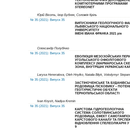
ТЕКТОНОФІЗИЧНИХ
ДОСЛІДЖЕН
КОМП’ЮТЕРНИМИ ПРОГРАМАМИ
STEREONET
Юрій Віхоть, Ігор Бубняк, Соломія Кріль
№ 35 (2021): Випуск 35
В
ИПУСКНИКИ ГЕОЛОГІЧНОГО ФА
ЛЬВІВСЬКОГО НАЦІОНАЛЬНОГО
УНІВЕРСИТЕТУ
ІМЕНІ ІВАНА ФРАНКА
20
21
рік
Олександр Полубічко
№ 35 (2021): Випуск 35
ЕВОЛЮЦІЯ МЕЗОЗОЙСЬКИХ ПЕР
УГОЛЬСЬКОГО ОФІОЛІТОВОГО
КОМПЛЕКСУ (МАРМАРОСЬКА СК
ЗОНА, ВНУТРІШНІ УКРАЇНСЬКІ КА
Larysa Heneralova, Oleh Hnylko, Natalia Bilyk, Volodymyr Stepa
№ 35 (2021): Випуск 35
ЗАСТІНОЧЕНСЬКЕ ТА БУДАНІВСЬ
РОДОВИЩА ПІСКОВИКУ – ПОТЕНЦ
ГЕОТУРИСТИЧНІ ОБ’ЄКТИ
ТЕРНОПІЛЬСЬКОЇ ОБЛАСТІ
Ivan Knysh, Nadiya Kremin
№ 35 (2021): Випуск 35
КАРСТОВА ГІДРОГЕОЛОГІЧНА
СИСТЕМА
СОЛОТВИНСЬКОГО
РОДОВИЩА,
ЕФЕКТ
САМОТАМПО
КАРСТОВОГО КАНАЛУ ТА ПРСПЕ
ВІДНОВЛЕННЯ СПЕЛЕОЛІКАРНІ
У
9