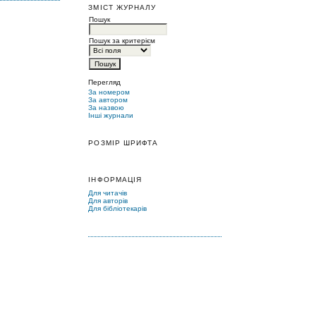
ЗМІСТ ЖУРНАЛУ
Пошук
Пошук за критерієм
Перегляд
За номером
За автором
За назвою
Інші журнали
РОЗМІР ШРИФТА
ІНФОРМАЦІЯ
Для читачів
Для авторів
Для бібліотекарів