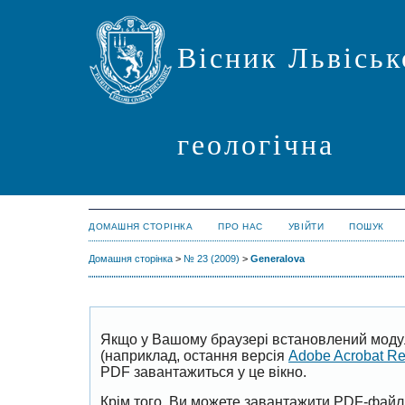
Вісник Львіськ
геологічна
ДОМАШНЯ СТОРІНКА
ПРО НАС
УВІЙТИ
ПОШУК
Домашня сторінка
>
№ 23 (2009)
>
Generalova
Якщо у Вашому браузері встановлений моду
(наприклад, остання версія
Adobe Acrobat R
PDF завантажиться у це вікно.
Крім того, Ви можете завантажити PDF-файл