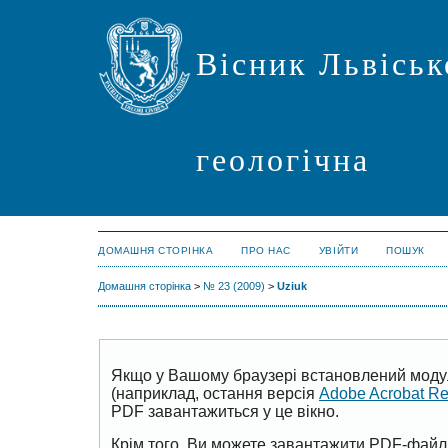
Вісник Львіськ
геологічна
ДОМАШНЯ СТОРІНКА
ПРО НАС
УВІЙТИ
ПОШУК
Домашня сторінка
>
№ 23 (2009)
>
Uziuk
Якщо у Вашому браузері встановлений моду
(наприклад, остання версія
Adobe Acrobat R
PDF завантажиться у це вікно.
Крім того, Ви можете завантажити PDF-файл