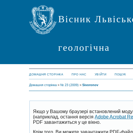
Вісник Львіськ
геологічна
ДОМАШНЯ СТОРІНКА
ПРО НАС
УВІЙТИ
ПОШУК
Домашня сторінка
>
№ 23 (2009)
>
Sivoronov
Якщо у Вашому браузері встановлений моду
(наприклад, остання версія
Adobe Acrobat R
PDF завантажиться у це вікно.
Крім того, Ви можете завантажити PDF-файл