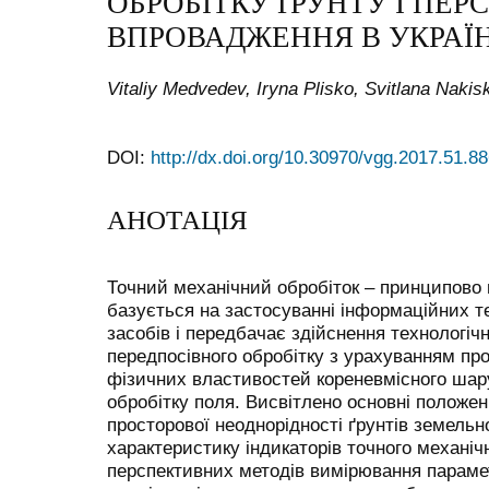
ОБРОБІТКУ ҐРУНТУ І ПЕ
ВПРОВАДЖЕННЯ В УКРАЇН
Vitaliy Medvedev, Iryna Plisko, Svitlana Nakis
DOI:
http://dx.doi.org/10.30970/vgg.2017.51.8
АНОТАЦІЯ
Точний механічний обробіток – принципово 
базується на застосуванні інформаційних те
засобів і передбачає здійснення технологічн
передпосівного обробітку з урахуванням про
фізичних властивостей кореневмісного шару
обробітку поля. Висвітлено основні положе
просторової неоднорідності ґрунтів земельн
характеристику індикаторів точного механічн
перспективних методів вимірювання парамет