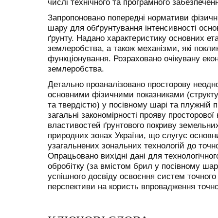
числі технічного та програмного забезпечен
Запропоновано попередні нормативи фізич
шару для обґрунтування інтенсивності осно
ґрунту. Надано характеристику основних ета
землеробства, а також механізми, які покли
функціонування. Розраховано очікувану еко
землеробства.
Детально проаналізовано просторову неодно
основними фізичними показниками (структ
та твердістю) у посівному шарі та плужній п
загальні закономірності прояву просторової
властивостей ґрунтового покриву земельних 
природних зонах України, що слугує основн
узагальнених зональних технологій до точно
Опрацьовано вихідні дані для технологічног
обробітку (за вмістом брил у посівному шарі
успішного досвіду освоєння систем точного
перспективи на користь впровадження точно