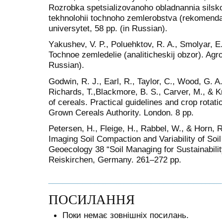
Rozrobka spetsializovanoho obladnannia sils
tekhnolohii tochnoho zemlerobstva (rekomendats
universytet, 58 pр. (іn Russian).
Yаkushev, V. P., Poluehktov, R. A., Smolyar, E.
Tochnoe zemledelie (analiticheskij obzor). Agro
Russian).
Godwin, R. J., Earl, R., Taylor, C., Wood, G. A.,
Richards, T.,Blackmore, B. S., Carver, M., & K
of cereals. Practical guidelines and crop rotat
Grown Cereals Authority. London. 8 pp.
Petersen, H., Fleige, H., Rabbel, W., & Horn, 
Imaging Soil Compaction and Variability of So
Geoecology 38 “Soil Managing for Sustainabil
Reiskirchen, Gеrmany. 261–272 pp.
ПОСИЛАННЯ
Поки немає зовнішніх посилань.