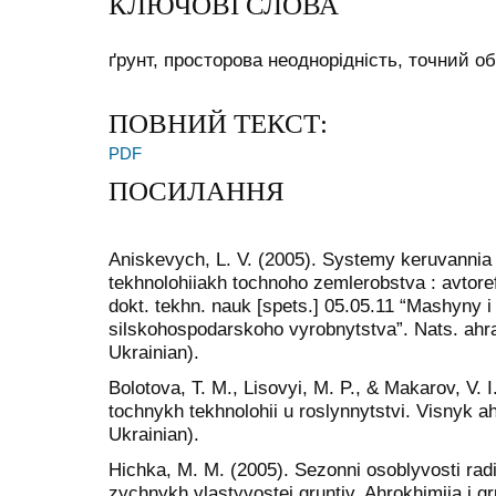
КЛЮЧОВІ СЛОВА
ґрунт, просторова неоднорідність, точний об
ПОВНИЙ ТЕКСТ:
PDF
ПОСИЛАННЯ
Aniskevych, L. V. (2005). Systemy keruvannia
tekhnolohiiakh tochnoho zemlerobstva : avtoref
dokt. tekhn. nauk [spets.] 05.05.11 “Mashyny 
silskohospodarskoho vyrobnytstva”. Nats. ahrar
Ukrainian).
Bolotova, T. M., Lisovyi, M. P., & Makarov, V. 
tochnykh tekhnolohii u roslynnytstvi. Visnyk ah
Ukrainian).
Hichka, M. M. (2005). Sezonni osoblyvosti rad
zychnykh vlastyvostei gruntiv. Ahrokhimiia i g