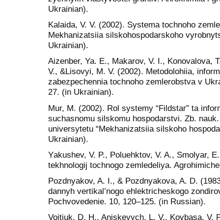
Ukrainian).
Kalaida, V. V. (2002). Systema tochnoho zeml
Mekhanizatsiia silskohospodarskoho vyrobnytst
Ukrainian).
Aizenber, Ya. E., Makarov, V. І., Konovalova, T
V., &Lisovyi, M. V. (2002). Metodolohiia, infor
zabezpechennia tochnoho zemlerobstva v Ukrai
27. (in Ukrainian).
Mur, M. (2002). Rol systemy “Fildstar” ta info
suchasnomu silskomu hospodarstvi. Zb. nauk. 
universytetu “Mekhanizatsiia silskoho hospodar
Ukrainian).
Yаkushev, V. P., Poluehktov, V. A., Smolyar, E
tekhnologij tochnogo zemledeliya. Agrohimiches
Pozdnyakov, A. I., & Pozdnyakova, A. D. (1983
dannyh vertikal’nogo ehlektricheskogo zondiro
Pochvovedenie. 10, 120–125. (іn Russian).
Voitiuk, D. H., Aniskevych, L. V., Kovbasa, V. P