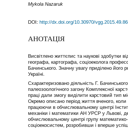
Mykola Nazaruk
DOI:
http://dx.doi.org/10.30970/vgg.2015.49.8
АНОТАЦІЯ
Висвітлено життєпис та наукові здобутки ві
географа, картографа, соціоеколога профес
Бачинського. Значну увагу приділено його ро
Україні.
Схарактеризовано діяльність Г. Бачинського
палеозоологічного загону Комплексної карст
праці дали змогу виділити карстовий тип м
Окремо описано період життя вченого, коли 
працюючи в обчислювальному центрі Інсти
механіки і математики АН УРСР у Львові, де
обчислювальному центрі групу математико
соціоекосистем, розробивши і вперше успі