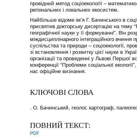
провідний метод соціоекології – математик
регіональних і локальних екосистем.
Найбільше відоме ім’я Г. Бачинського в соціо
присвятив докторську дисертацію на тему “
географічної науки у її формуванні”. Він ро
міждисциплінарного інтеграційного вчення п
суспільства та природи – соціоекології, про
зі встановлення і розвитку цієї науки в Укра
організації та проведенні у Львові Першої в
конференції “Проблеми соціальної екології”,
нас офіційне визнання.
КЛЮЧОВІ СЛОВА
. О. Бачинський, геолог, картограф, палеоге
ПОВНИЙ ТЕКСТ:
PDF