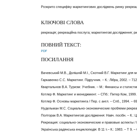
Розкрито специфіку маркетингових досліджень ринку рекреаці
КЛЮЧОВІ СЛОВА
рекреація; рекреаційна послуга; маркетингові дослідження; р
ПОВНИЙ ТЕКСТ:
PDF
ПОСИЛАННЯ
Вачевський М.В., Долішній М.І., Скотний В.Г. Маркетинг для м
Гаркавенко С.С. Маркетинг. Підручник. – К.: Лібра, 2002. – 712
Квартальнов В.А. Туризм: Учебник. – М.: Финансы и статистик
Котлер Ф. Маркетинг и менеджмент. – СПб.: Питер Ком, 1999. 
Котлер Ф. Основы маркетинга / Пер. с англ. – Спб., 1994. – 69
Нудельман М.С. Социально-экономические проблеми рекреацио
Полторак В.А. Маркетингові дослідження: Навч. посібн. – К.: Ц
Рекреация: социально-экономические и правовые аспекты / Под
Українська радянська енциклопедія: В 11 т.– К.: 1983. – Т 9. –