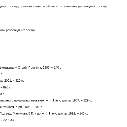
йних послуг, проаналізовано особливості споживачів рекреаційних послуг.
инок рекреаційних послуг.
енеджера. – Стрий: Просвіта, 1993. – 140 с.
 с.
а, 2001. – 320 с.
– 896 с.
8 с.
нного природопользования. – К.: Наук. думка, 1987. – 129 с.
ентр навч. л-ри, 2003. – 387 с.
 ред. Мамутова В.К. и др. – К.: Наук. думка, 1992. – 143 с.
 С. 329–330.