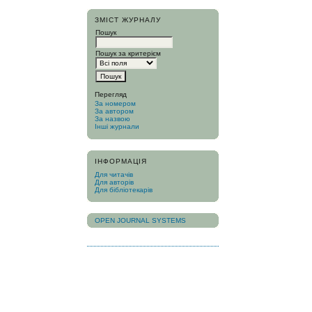
ЗМІСТ ЖУРНАЛУ
Пошук
Пошук за критерієм
Перегляд
За номером
За автором
За назвою
Інші журнали
ІНФОРМАЦІЯ
Для читачів
Для авторів
Для бібліотекарів
OPEN JOURNAL SYSTEMS