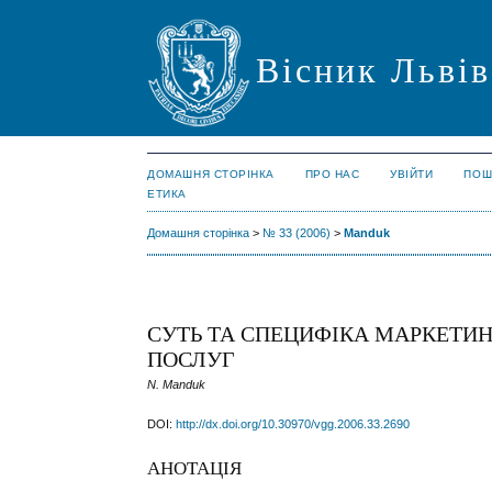
Вісник Львів
ДОМАШНЯ СТОРІНКА
ПРО НАС
УВІЙТИ
ПОШ
ЕТИКА
Домашня сторінка
>
№ 33 (2006)
>
Manduk
СУТЬ ТА СПЕЦИФІКА МАРКЕТИ
ПОСЛУГ
N. Manduk
DOI:
http://dx.doi.org/10.30970/vgg.2006.33.2690
АНОТАЦІЯ