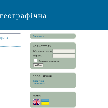
 географічна
Допомога
АЦІЙНА
КОРИСТУВАЧ
Ім'я користувача
Пароль
Запам'ятати мене
СПОВІЩЕННЯ
Дивитися
Сповістити
МОВА