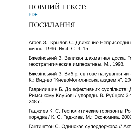
ПОВНИЙ ТЕКСТ:
PDF
ПОСИЛАННЯ
Агаев З., Крылов С. Движение Неприсоедине
жизнь. 1996. № 4. С. 9–15.
Бжезінський З. Великая шахматная доска. Г
геостратигические императивы. М., 1998.
Бжезінський З. Вибір: світове панування чи с
К.: Вид-во “КиєвоМогилянська академія”, 20
Гаврилишин Б. До ефективних суспільств: Д
Римському Клубові / упорядн. В. Рубцов: 3-
248 с.
Гаджиев К. С. Геополитичекие горизонты Ро
порядка / К. С. Гаджиев. М.: Экономика, 2007
Гантингтон С. Одинокая супердержава // А