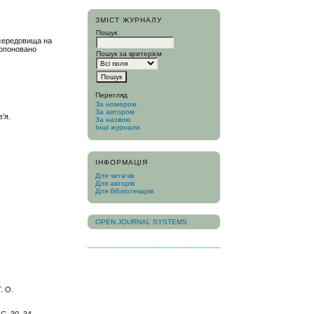
ЗМІСТ ЖУРНАЛУ
Пошук
 середовища на
ропоновано
Пошук за критерієм
Перегляд
За номером
За автором
’я.
За назвою
Інші журнали
ІНФОРМАЦІЯ
Для читачів
Для авторів
Для бібліотекарів
OPEN JOURNAL SYSTEMS
. О.