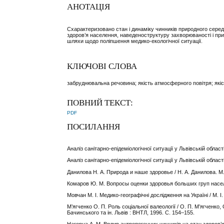
АНОТАЦІЯ
Схарактеризовано стан і динаміку чинників природного сере
здоров’я населення, наведеноструктуру захворюваності і пр
шляхи щодо поліпшення медико-екологічної ситуації.
КЛЮЧОВІ СЛОВА
забруднювальна речовина; якість атмосферного повітря; якіс
ПОВНИЙ ТЕКСТ:
PDF
ПОСИЛАННЯ
Аналіз санітарно-епідеміологічної ситуації у Львівській облас
Аналіз санітарно-епідеміологічної ситуації у Львівській облас
Данилова Н. А. Природа и наше здоровье / Н. А. Данилова. М.
Комаров Ю. М. Вопросы оценки здоровья больших груп населен
Мовчан М. І. Медико-географічні дослідження на Україні / М. І.
М’ягченко О. П. Роль соціальної валеології / О. П. М’ягченко, О
Бачинського та ін. Львів : ВНТЛ, 1996. С. 154–155.