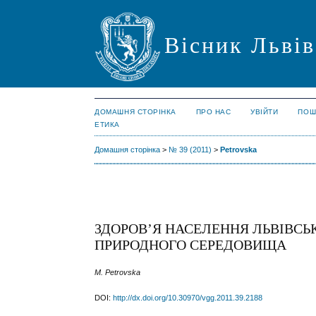
Вісник Львів
ДОМАШНЯ СТОРІНКА
ПРО НАС
УВІЙТИ
ПОШ
ЕТИКА
Домашня сторінка
>
№ 39 (2011)
>
Petrovska
ЗДОРОВ’Я НАСЕЛЕННЯ ЛЬВІВСЬКО
ПРИРОДНОГО СЕРЕДОВИЩА
M. Petrovska
DOI:
http://dx.doi.org/10.30970/vgg.2011.39.2188