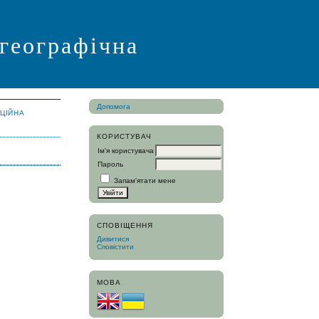
 географічна
Допомога
АЦІЙНА
КОРИСТУВАЧ
Ім'я користувача
Пароль
Запам'ятати мене
СПОВІЩЕННЯ
Дивитися
Сповістити
МОВА