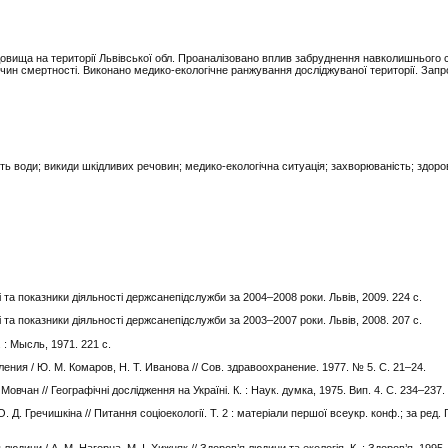
довища на території Львівської обл. Проаналізовано вплив забруднення навколишнього
ичин смертності. Виконано медико-екологічне ранжування досліджуваної території. Зап
ть води; викиди шкідливих речовин; медико-екологічна ситуація; захворюваність; здоров
ті та показники діяльності держсанепідслужби за 2004–2008 роки. Львів, 2009. 224 с.
ті та показники діяльності держсанепідслужби за 2003–2007 роки. Львів, 2008. 207 с.
 : Мысль, 1971. 221 с.
ия / Ю. М. Комаров, Н. Т. Иванова // Сов. здравоохранение. 1977. № 5. С. 21–24.
 Мовчан // Географічні дослідження на Україні. К. : Наук. думка, 1975. Вип. 4. С. 234–237.
. Д. Гречишкіна // Питання соціоекології. Т. 2 : матеріали першої всеукр. конф.; за ред. Г