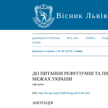
Вісник Львів
ДОМАШНЯ СТОРІНКА
ПРО НАС
УВІЙТИ
ПОШ
ЕТИКА
Домашня сторінка
>
№ 48 (2014)
>
Iurkiv
ДО ПИТАННЯ РЕФУГІУМІВ ТА П
МЕЖАХ УКРАІНИ
Lilia Iurkiv
DOI:
http://dx.doi.org/10.30970/vgg.2014.48.1301
АНОТАЦІЯ