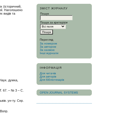
х (історичний,
ЗМІСТ ЖУРНАЛУ
фії. Наголошено
х видів та
Пошук
Пошук за критерієм
Перегляд
За номером
За автором
За назвою
Інші журнали
ІНФОРМАЦІЯ
Для читачів
Для авторів
Для бібліотекарів
Наук. думка,
Т. 67. – № 3 – С.
OPEN JOURNAL SYSTEMS
ьвів. ун-ту. Сер.
 Вопр.