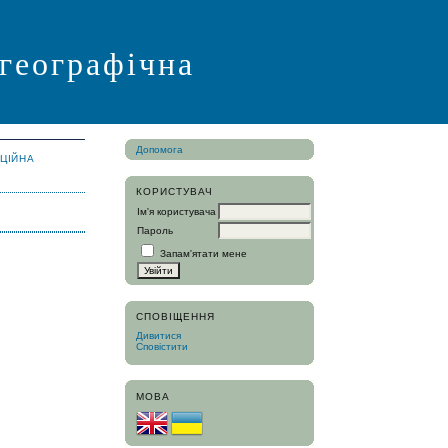
 географічна
Допомога
АЦІЙНА
КОРИСТУВАЧ
Ім'я користувача
Пароль
Запам'ятати мене
СПОВІЩЕННЯ
Дивитися
Сповістити
МОВА