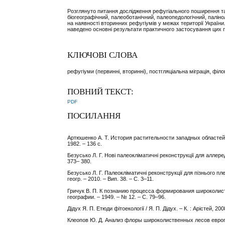
Розглянуто питання дослідження рефугіального поширення та
біогеографічний, палеоботанічний, палеопедологічний, палінол
на наявності вторинних рефугіумів у межах території Україн
наведено основні результати практичного застосування цих 
КЛЮЧОВІ СЛОВА
рефугіуми (первинні, вторинні), постгляціальна міграція, філо
ПОВНИЙ ТЕКСТ:
PDF
ПОСИЛАННЯ
Артюшенко А. Т. История растительности западных областей У
1982. – 136 с.
Безусько Л. Г. Нові палеокліматичні реконструкції для аллереду 
373– 380.
Безусько Л. Г. Палеокліматичні реконструкції для пізнього плей
геогр. – 2010. – Вип. 38. – С. 3–11.
Гричук В. П. К познанию процесса формирования широколист
географии. – 1949. – № 12. – С. 79–96.
Дідух Я. П. Етюди фітоекології / Я. П. Дідух. – К. : Арістей, 200
Клеопов Ю. Д. Анализ флоры широколиственных лесов европей