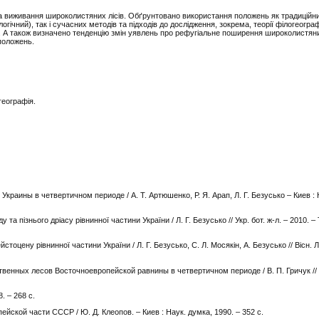
 виживання широколистяних лісів. Обґрунтовано використання положень як традиційни
огічний), так і сучасних методів та підходів до дослідження, зокрема, теорії філогеогра
и. А також визначено тенденцію змін уявлень про рефугіальне поширення широколистяни
положень.
географія.
краины в четвертичном периоде / А. Т. Артюшенко, Р. Я. Арап, Л. Г. Безусько – Киев : 
та пізнього дріасу рівнинної частини України / Л. Г. Безусько // Укр. бот. ж-л. – 2010. – 
стоцену рівнинної частини України / Л. Г. Безусько, С. Л. Мосякін, А. Безусько // Вісн. Л
венных лесов Восточноевропейской равнины в четвертичном периоде / В. П. Гричук //
8. – 268 с.
ской части СССР / Ю. Д. Клеопов. – Киев : Наук. думка, 1990. – 352 с.