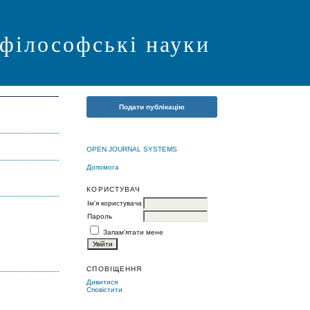
 філософські науки
Подати публікацію
OPEN JOURNAL SYSTEMS
Допомога
КОРИСТУВАЧ
Ім'я користувача
Пароль
Запам'ятати мене
СПОВІЩЕННЯ
Дивитися
Сповістити