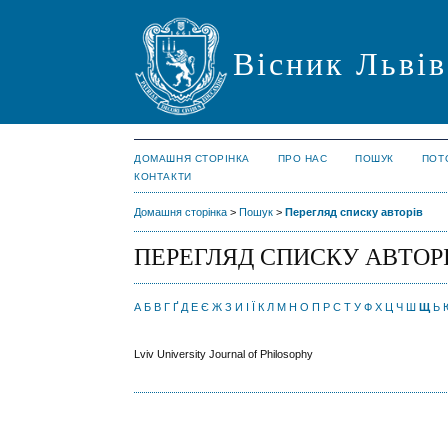
Вісник Львів
ДОМАШНЯ СТОРІНКА
ПРО НАС
ПОШУК
ПОТ
КОНТАКТИ
Домашня сторінка
>
Пошук
>
Перегляд списку авторів
ПЕРЕГЛЯД СПИСКУ АВТОР
А
Б
В
Г
Ґ
Д
Е
Є
Ж
З
И
І
Ї
К
Л
М
Н
О
П
Р
С
Т
У
Ф
Х
Ц
Ч
Ш
Щ
Ь
Lviv University Journal of Philosophy