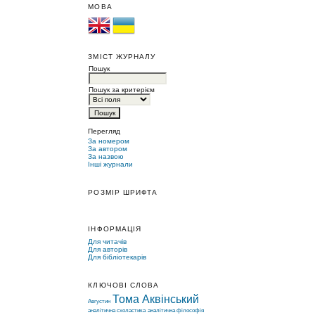
МОВА
ЗМІСТ ЖУРНАЛУ
Пошук
Пошук за критерієм
Перегляд
За номером
За автором
За назвою
Інші журнали
РОЗМІР ШРИФТА
ІНФОРМАЦІЯ
Для читачів
Для авторів
Для бібліотекарів
КЛЮЧОВІ СЛОВА
Тома Аквінський
Августин
аналітична схоластика
аналітична філософія