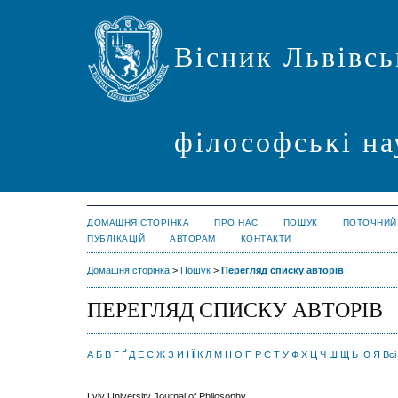
Вісник Львівсь
філософські на
ДОМАШНЯ СТОРІНКА
ПРО НАС
ПОШУК
ПОТОЧНИЙ
ПУБЛІКАЦІЙ
АВТОРАМ
КОНТАКТИ
Домашня сторінка
>
Пошук
>
Перегляд списку авторів
ПЕРЕГЛЯД СПИСКУ АВТОРІВ
А
Б
В
Г
Ґ
Д
Е
Є
Ж
З
И
І
Ї
К
Л
М
Н
О
П
Р
С
Т
У
Ф
Х
Ц
Ч
Ш
Щ
Ь
Ю
Я
Всі
Lviv University Journal of Philosophy