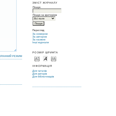
ЗМІСТ ЖУРНАЛУ
Пошук
Пошук за критерієм
Перегляд
За номером
За автором
За назвою
Інші журнали
РОЗМІР ШРИФТА
КРАННИЙ РЕЖИМ
ІНФОРМАЦІЯ
Для читачів
Для авторів
Для бібліотекарів