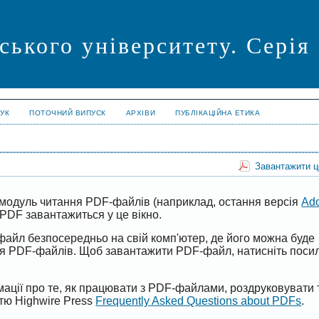
ського університету. Серія
УК
ПОТОЧНИЙ ВИПУСК
АРХІВИ
ПУБЛІКАЦІЙНА ЕТИКА
Завантажити 
модуль читання PDF-файлів (наприклад, остання версія
Ad
PDF завантажиться у це вікно.
файл безпосередньо на свій комп'ютер, де його можна буде
ня PDF-файлів. Щоб завантажити PDF-файл, натисніть поси
ації про те, як працювати з PDF-файлами, роздруковувати 
ттю Highwire Press
Frequently Asked Questions about PDFs
.