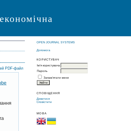
 економічна
OPEN JOURNAL SYSTEMS
Допомога
КОРИСТУВАЧ
Ім'я користувача
цей PDF-файл
Пароль
Запам'ятати мене
obe
СПОВІЩЕННЯ
Дивитися
Сповістити
лання
МОВА
та