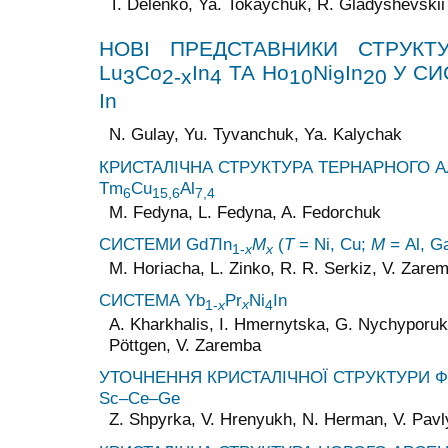
T. Delenko, Ya. Tokaychuk, R. Gladyshevskii
НОВІ ПРЕДСТАВНИКИ СТРУКТ
Lu
Co
In
ТА
Ho
Ni
In
У СИ
3
2-
x
4
10
9
20
In
N. Gulay, Yu. Tyvanchuk, Ya. Kalychak
КРИСТАЛІЧНА СТРУКТУРА ТЕРНАРНОГО 
Tm
Cu
Al
6
15,6
7,4
M. Fedyna, L. Fedyna, A. Fedorchuk
СИСТЕМИ Gd
T
In
M
(
T
= Ni, Cu;
M =
Al, G
1-
x
x
M. Horiacha, L. Zinko, R. R. Serkiz, V. Zare
CИСТЕМА Yb
Pr
Ni
In
x
1-
x
4
A. Kharkhalis, I. Hmernytska, G. Nychyporuk,
Pöttgen, V. Zaremba
УТОЧНЕННЯ КРИСТАЛІЧНОЇ СТРУКТУРИ Ф
Sc–Ce–Ge
Z. Shpyrka, V. Hrenyukh, N. Herman, V. Pav