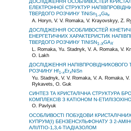
ДОСЛІДЖЕННЯ ОСОБЛИВОСТЕЙ КРИСТАЛІ
ЕЛЕКТРОННОЇ СТРУКТУР НАПІВПРОВІДН
ТВЕРДОГО РОЗЧИНУ TiNiSn
Ga
x
1-
x
А. Horyn, V. V. Rоmаkа, V. Krayovskyy, Z. R
ДОСЛІДЖЕННЯ ОСОБЛИВОСТЕЙ КІНЕТИЧ
ЕНЕРГЕТИЧНИХ ХАРАКТЕРИСТИК НАПІВ
ТВЕРДОГО РОЗЧИНУ TINISN
GA
X
1-
X
L. Rоmаkа, Yu. Stadnyk, V. А. Rоmаkа, V. Kr
О. Lakh
ДОСЛІДЖЕННЯ НАПІВПРОВІДНИКОВОГО 
РОЗЧИНУ Hf
Er
NiSn
x
1-
x
Yu. Stadnyk, V. V. Romaka, V. A. Romaka, V.
Rykavets, O. Guk
СИНТЕЗ ТА КРИСТАЛІЧНА СТРУКТУРА БР
КОМПЛЕКСІВ З КАТІОНОМ N-ЕТИЛІЗОХІН
O. Pavlyuk
ОСОБЛИВОСТІ ПОБУДОВИ КРИСТАЛІЧНИХ
КУПРУМ(І) БЕНЗЕНСУЛЬФОНАТУ З 2-АМІН
АЛІЛТІО-1,3,4-ТІАДІАЗОЛОМ