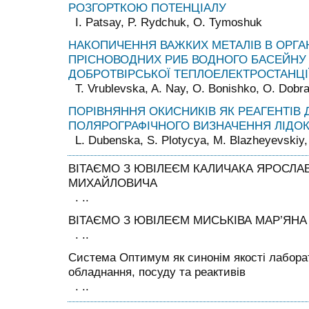
РОЗГОРТКОЮ ПОТЕНЦІАЛУ
I. Patsay, P. Rydchuk, O. Tymoshuk
НАКОПИЧЕННЯ ВАЖКИХ МЕТАЛІВ В ОРГАН
ПРІСНОВОДНИХ РИБ ВОДНОГО БАСЕЙНУ
ДОБРОТВІРСЬКОЇ ТЕПЛОЕЛЕКТРОСТАНЦІ
T. Vrublevska, A. Nay, O. Bonishko, O. Dobr
ПОРІВНЯННЯ ОКИСНИКІВ ЯК РЕАГЕНТІВ 
ПОЛЯРОГРАФІЧНОГО ВИЗНАЧЕННЯ ЛІДОК
L. Dubenska, S. Plotycya, M. Blazheyevskіy,
ВІТАЄМО З ЮВІЛЕЄМ КАЛИЧАКА ЯРОСЛА
МИХАЙЛОВИЧА
. ..
ВІТАЄМО З ЮВІЛЕЄМ МИСЬКІВА МАР’ЯН
. ..
Система Оптимум як синонім якості лабора
обладнання, посуду та реактивів
. ..