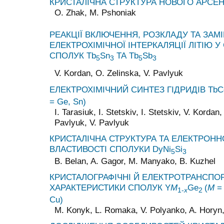
КРИСТАЛІЧНА СТРУКТУРА НОВОГО АРСЕНІ
O. Zhak, M. Pshoniak
РЕАКЦІЇ ВКЛЮЧЕННЯ, РОЗКЛАДУ ТА ЗАМ
ЕЛЕКТРОХІМІЧНОЇ ІНТЕРКАЛЯЦІЇ ЛІТІЮ У
СПОЛУК Tb
Sn
ТА Tb
Sb
5
3
5
3
V. Kordan, O. Zelinska, V. Pavlyuk
ЕЛЕКТРОХІМІЧНИЙ СИНТЕЗ ГІДРИДІВ TbC
= Ge, Sn)
I. Tarasiuk, I. Stetskiv, I. Stetskiv, V. Kordan
Pavlyuk, V. Pavlyuk
КРИСТАЛІЧНА СТРУКТУРА ТА ЕЛЕКТРОНН
ВЛАСТИВОСТІ СПОЛУКИ DyNi
Si
5
3
B. Belan, A. Gagor, M. Manyako, B. Kuzhel
КРИСТАЛОГРАФІЧНІ Й ЕЛЕКТРОТРАНСПОР
ХАРАКТЕРИСТИКИ СПОЛУК Y
M
Ge
(
M
=
1-
х
2
Cu)
M. Konyk, L. Romaka, V. Polyanko, A. Horyn