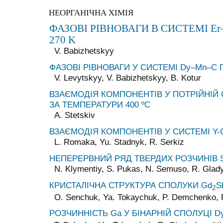
НЕОРГАНІЧНА ХІМІЯ
ФАЗОВІ РІВНОВАГИ В СИСТЕМІ Er
270 K
V. Babizhetskyy
ФАЗОВІ РІВНОВАГИ У СИСТЕМІ Dy–Mn–C П
V. Levytskyy, V. Babizhetskyy, B. Kotur
ВЗАЄМОДІЯ КОМПОНЕНТІВ У ПОТРІЙНІЙ С
ЗА ТЕМПЕРАТУРИ 400 ºС
A. Stetskiv
ВЗАЄМОДІЯ КОМПОНЕНТІВ У СИСТЕМІ Y-C
L. Rоmаkа, Yu. Stadnyk, R. Serkiz
НЕПЕРЕРВНИЙ РЯД ТВЕРДИХ РОЗЧИНІВ S
N. Klymentiy, S. Pukas, N. Semuso, R. Glad
КРИСТАЛІЧНА СТРУКТУРА СПОЛУКИ Gd
S
2
O. Senchuk, Ya. Tokaychuk, P. Demchenko, 
РОЗЧИННІСТЬ Ga У БІНАРНІЙ СПОЛУЦІ Dy