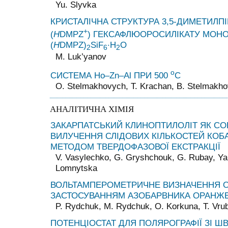
Yu. Slyvka
КРИСТАЛІЧНА СТРУКТУРА 3,5-ДИМЕТИЛП
+
(
H
DMPZ
) ГЕКСАФЛЮОРОСИЛІКАТУ МОНО
(
H
DMPZ)
SiF
·H
O
2
6
2
М. Luk’yanov
o
СИСТЕМА Ho–Zn–Al ПРИ 500
C
О. Stelmakhovych, T. Krachan, B. Stelmakh
АНАЛІТИЧНА ХІМІЯ
ЗАКАРПАТСЬКИЙ КЛИНОПТИЛОЛІТ ЯК СО
ВИЛУЧЕННЯ СЛІДОВИХ КІЛЬКОСТЕЙ КОБАЛ
МЕТОДОМ ТВЕРДОФАЗОВОЇ ЕКСТРАКЦІЇ
V. Vasylechko, G. Gryshchouk, G. Rubay, Ya
Lomnytska
ВОЛЬТАМПЕРОМЕТРИЧНЕ ВИЗНАЧЕННЯ Os(
ЗАСТОСУВАННЯМ АЗОБАРВНИКА ОРАНЖ
P. Rydchuk, M. Rydchuk, O. Korkuna, T. Vru
ПОТЕНЦІОСТАТ ДЛЯ ПОЛЯРОГРАФІЇ ЗІ 