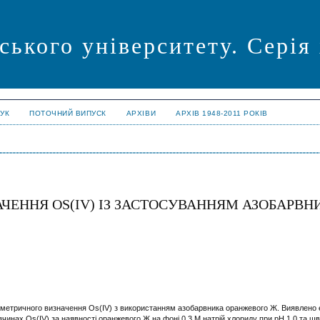
ського університету. Серія
УК
ПОТОЧНИЙ ВИПУСК
АРХІВИ
АРХІВ 1948-2011 РОКІВ
ЕННЯ OS(IV) ІЗ ЗАСТОСУВАННЯМ АЗОБАРВН
метричного визначення Os(IV) з використанням азобарвника оранжевого Ж. Виявлено 
озчинах Os(IV) за наявності оранжевого Ж на фоні 0,3 М натрій хлориду при рН 1,0 та шв