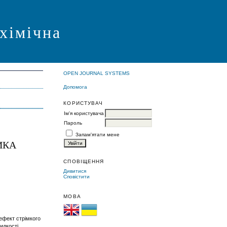
 хімічна
OPEN JOURNAL SYSTEMS
Допомога
КОРИСТУВАЧ
Ім'я користувача
Пароль
Запам'ятати мене
ИКА
СПОВІЩЕННЯ
Дивитися
Сповістити
МОВА
ефект стрімкого
идкості