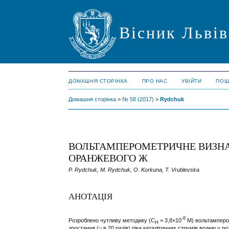
Вісник Львів
ДОМАШНЯ СТОРІНКА
ПРО НАС
УВІЙТИ
ПОШ
Домашня сторінка
>
№ 58 (2017)
>
Rydchuk
ВОЛЬТАМПЕРОМЕТРИЧНЕ ВИЗНАЧ
ОРАНЖЕВОГО Ж
P. Rydchuk, M. Rydchuk, O. Korkuna, T. Vrublevska
АНОТАЦІЯ
-8
Розроблено чутливу методику (C
= 3,8×10
М) вольтамперо
Н
зростання (~ в 20 разів) піка каталітичних струмів водню у р