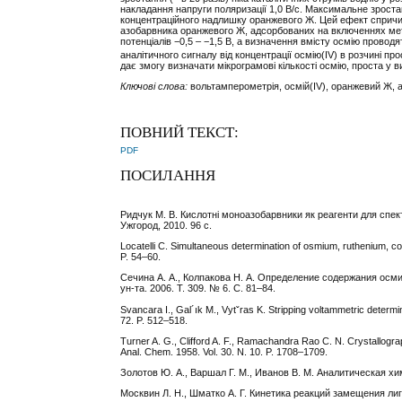
накладання напруги поляризації 1,0 В/с. Максимальне зроста
концентраційного надлишку оранжевого Ж. Цей ефект спричи
азобарвника оранжевого Ж, адсорбованих на включеннях мет
потенціалів −0,5 – −1,5 В, а визначення вмісту осмію проводя
аналітичного сигналу від концентрації осмію(IV) в розчині п
дає змогу визначати мікрограмові кількості осмію, проста у 
Ключові слова:
вольтамперометрія, осмій(ІV), оранжевий Ж, 
ПОВНИЙ ТЕКСТ:
PDF
ПОСИЛАННЯ
Ридчук М. В. Кислотні моноазобарвники як реагенти для спект
Ужгород, 2010. 96 с.
Locatelli C. Simultaneous determination of osmium, ruthenium, cop
P. 54–60.
Сечина А. А., Колпакова Н. А. Определение содержания осм
ун-та. 2006. Т. 309. № 6. С. 81–84.
Svancara I., Gal´ık M., Vytˇras K. Stripping voltammetric determin
72. P. 512–518.
Turner A. G., Clifford A. F., Ramachandra Rao C. N. Crystall
Anal. Chem. 1958. Vol. 30. N. 10. P. 1708–1709.
Золотов Ю. А., Варшал Г. М., Иванов В. М. Аналитическая хи
Москвин Л. Н., Шматко А. Г. Кинетика реакций замещения лига