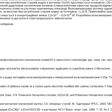
ння піка каталітичних струмів водню в розчинах Os(IV) простежується починаючи з 50-
нений додатковим каталітичним впливом (співкаталітичним ефектом) продуктів віднов
алічного осмію на ртутному краплинному електроді. Вольтамперограму розчину одержу
ть за висотою піка каталітичних струмів водню за потенціалу −1,16 B. Прямолінійна зал
-7
-6
ростежується в концентраційних межах 2,0×10
– 8,0×10
М. Розроблена вольтампероме
виконанні та доступна в плані апаратурного забезпечення.
азобарвник.
рофотометричного визначення осмію(IV) в присутності платиноїдів: дис. канд. хім. наук
per and lead by electrocatalytic voltammetry application to superficial waters // Microchem. J
ия в рудах методами вольтамперометрии и инверсионной вольтамперометрии // Изв. То
ation of platinum metals at a carbon paste electrode modified with cationic surfactants // Tala
ographic Data. 174. Potassium Hexachloro-osmate, K2OsCl6, and Potassium Hexabromo-osmat
мия металлов платиновой группы: Сб. обзорных статей. М.: Едиториал УРСС, 2003. 592
ндов [OsCl6]2- и [Os(Н2О)Cl5]- в растворах HCl // Журн. неорг. хим. 1988. Т. 33. № 3. 