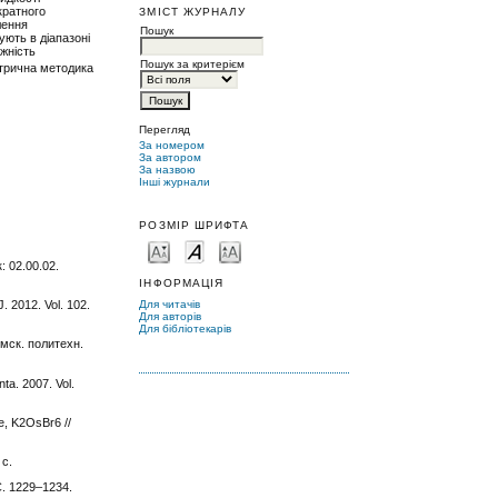
кратного
ЗМІСТ ЖУРНАЛУ
лення
Пошук
ють в діапазоні
ежність
Пошук за критерієм
трична методика
Перегляд
За номером
За автором
За назвою
Інші журнали
РОЗМІР ШРИФТА
: 02.00.02.
ІНФОРМАЦІЯ
Для читачів
. 2012. Vol. 102.
Для авторів
Для бібліотекарів
мск. политехн.
nta. 2007. Vol.
e, K2OsBr6 //
 с.
С. 1229–1234.