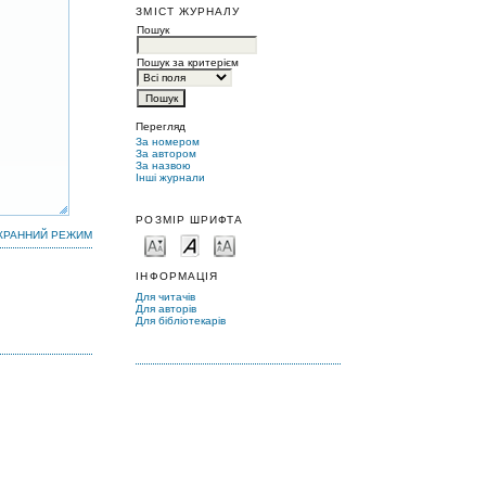
ЗМІСТ ЖУРНАЛУ
Пошук
Пошук за критерієм
Перегляд
За номером
За автором
За назвою
Інші журнали
РОЗМІР ШРИФТА
КРАННИЙ РЕЖИМ
ІНФОРМАЦІЯ
Для читачів
Для авторів
Для бібліотекарів