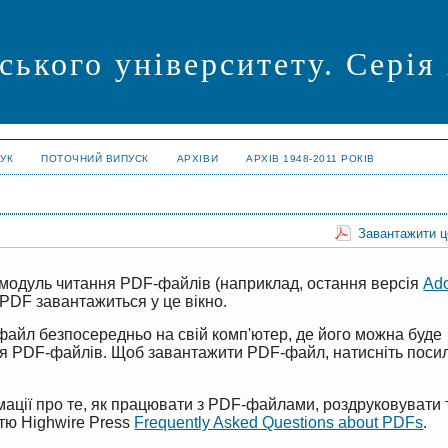
ського університету. Серія
УК
ПОТОЧНИЙ ВИПУСК
АРХІВИ
АРХІВ 1948-2011 РОКІВ
Завантажити 
модуль читання PDF-файлів (наприклад, остання версія
Ad
PDF завантажиться у це вікно.
файл безпосередньо на свій комп'ютер, де його можна буде
ня PDF-файлів. Щоб завантажити PDF-файл, натисніть поси
ації про те, як працювати з PDF-файлами, роздруковувати 
ттю Highwire Press
Frequently Asked Questions about PDFs
.