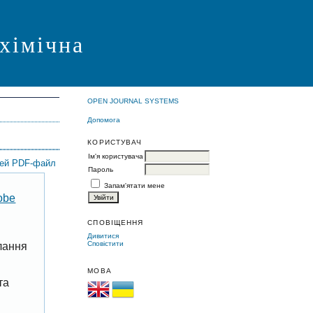
 хімічна
OPEN JOURNAL SYSTEMS
Допомога
КОРИСТУВАЧ
Ім'я користувача
цей PDF-файл
Пароль
Запам'ятати мене
obe
СПОВІЩЕННЯ
Дивитися
Сповістити
лання
МОВА
та