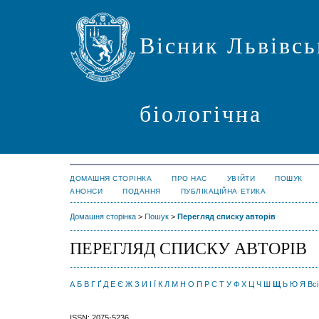
Вісник Львівсь
біологічна
ДОМАШНЯ СТОРІНКА
ПРО НАС
УВІЙТИ
ПОШУК
АНОНСИ
ПОДАННЯ
ПУБЛІКАЦІЙНА ЕТИКА
Домашня сторінка
>
Пошук
>
Перегляд списку авторів
ПЕРЕГЛЯД СПИСКУ АВТОРІВ
А
Б
В
Г
Ґ
Д
Е
Є
Ж
З
И
І
Ї
К
Л
М
Н
О
П
Р
С
Т
У
Ф
Х
Ц
Ч
Ш
Щ
Ь
Ю
Я
Всі
ISSN: 2075-5236