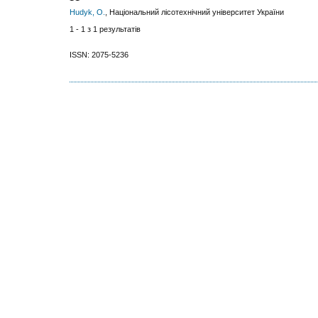
Нudyk, O.
, Національний лісотехнічний університет України
1 - 1 з 1 результатів
ISSN: 2075-5236