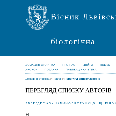
Вісник Львівсь
біологічна
ДОМАШНЯ СТОРІНКА
ПРО НАС
УВІЙТИ
ПОШУК
АНОНСИ
ПОДАННЯ
ПУБЛІКАЦІЙНА ЕТИКА
Домашня сторінка
>
Пошук
>
Перегляд списку авторів
ПЕРЕГЛЯД СПИСКУ АВТОРІВ
А
Б
В
Г
Ґ
Д
Е
Є
Ж
З
И
І
Ї
К
Л
М
Н
О
П
Р
С
Т
У
Ф
Х
Ц
Ч
Ш
Щ
Ь
Ю
Я
Всі
Н