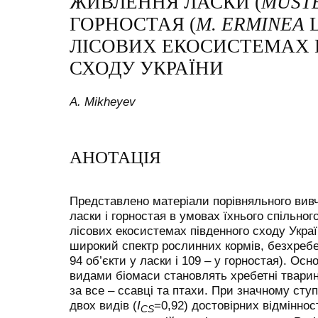
ЖИВЛЕННЯ ЛАСКИ (
MUSTE
ГОРНОСТАЯ (
M. ERMINEA
L
ЛІСОВИХ ЕКОСИСТЕМАХ 
СХОДУ УКРАЇНИ
A. Mikheyev
АНОТАЦІЯ
Представлено матеріали порівняльного вив
ласки і горностая в умовах їхнього спільно
лісових екосистемах південного сходу Украї
широкий спектр рослинних кормів, безхребе
94 об’єкти у ласки і 109 – у горностая). Ос
видами біомаси становлять хребетні тварини
за все – ссавці та птахи. При значному сту
двох видів (
I
=0,92) достовірних відміннос
CS