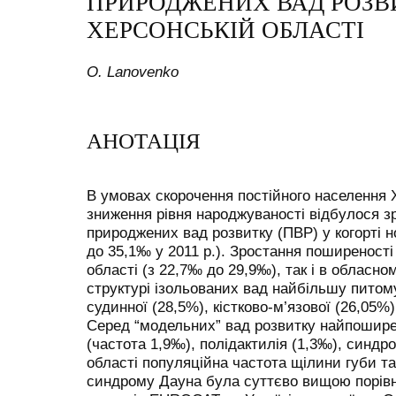
ПРИРОДЖЕНИХ ВАД РОЗВ
ХЕРСОНСЬКІЙ ОБЛАСТІ
O. Lanovenko
АНОТАЦІЯ
В умовах скорочення постійного населення Х
зниження рівня народжуваності відбулося з
природжених вад розвитку (ПВР) у когорті н
до 35,1‰ у 2011 р.). Зростання поширеності
області (з 22,7‰ до 29,9‰), так і в обласно
структурі ізольованих вад найбільшу питом
судинної (28,5%), кістково-м’язової (26,05%
Серед “модельних” вад розвитку найпошире
(частота 1,9‰), полідактилія (1,3‰), синдр
області популяційна частота щілини губи та/
синдрому Дауна була суттєво вищою порівн