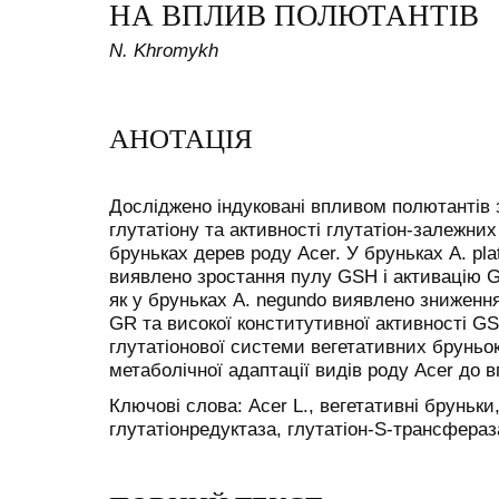
НА ВПЛИВ ПОЛЮТАНТІВ
N. Khromykh
АНОТАЦІЯ
Досліджено індуковані впливом полютантів 
глутатіону та активності глутатіон-залежни
бруньках дерев роду Acer. У бруньках A. plat
виявлено зростання пулу GSH і активацію GS
як у бруньках A. negundo виявлено зниження
GR та високої конститутивної активності GS
глутатіонової системи вегетативних бруньок
метаболічної адаптації видів роду Acer до 
Ключові слова: Acer L., вегетативні бруньки
глутатіонредуктаза, глутатіон-S-трансфераз