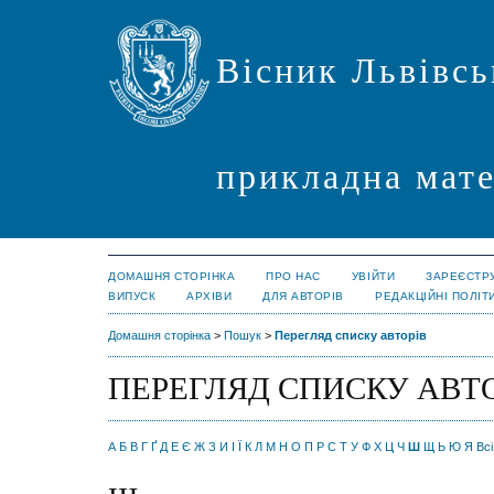
Вісник Львівсь
прикладна мате
ДОМАШНЯ СТОРІНКА
ПРО НАС
УВІЙТИ
ЗАРЕЄСТР
ВИПУСК
АРХІВИ
ДЛЯ АВТОРІВ
РЕДАКЦІЙНІ ПОЛІТ
Домашня сторінка
>
Пошук
>
Перегляд списку авторів
ПЕРЕГЛЯД СПИСКУ АВТ
А
Б
В
Г
Ґ
Д
Е
Є
Ж
З
И
І
Ї
К
Л
М
Н
О
П
Р
С
Т
У
Ф
Х
Ц
Ч
Ш
Щ
Ь
Ю
Я
Всі