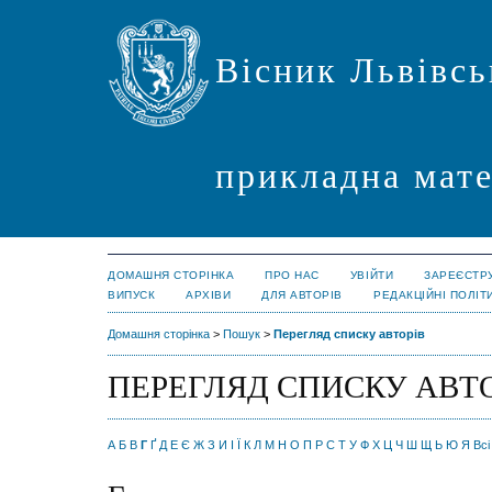
Вісник Львівсь
прикладна мате
ДОМАШНЯ СТОРІНКА
ПРО НАС
УВІЙТИ
ЗАРЕЄСТР
ВИПУСК
АРХІВИ
ДЛЯ АВТОРІВ
РЕДАКЦІЙНІ ПОЛІТ
Домашня сторінка
>
Пошук
>
Перегляд списку авторів
ПЕРЕГЛЯД СПИСКУ АВТ
А
Б
В
Г
Ґ
Д
Е
Є
Ж
З
И
І
Ї
К
Л
М
Н
О
П
Р
С
Т
У
Ф
Х
Ц
Ч
Ш
Щ
Ь
Ю
Я
Всі