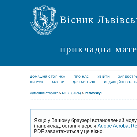
Вісник Львівсь
прикладна мате
ДОМАШНЯ СТОРІНКА
ПРО НАС
УВІЙТИ
ЗАРЕЄСТР
ВИПУСК
АРХІВИ
ДЛЯ АВТОРІВ
РЕДАКЦІЙНІ ПОЛІТ
Домашня сторінка
>
№ 36 (2026)
>
Petrovskyi
Якщо у Вашому браузері встановлений моду
(наприклад, остання версія
Adobe Acrobat R
PDF завантажиться у це вікно.