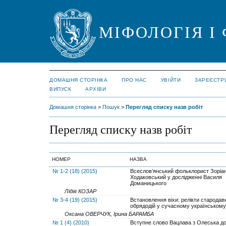
МІФОЛОГІЯ І
ДОМАШНЯ СТОРІНКА
ПРО НАС
УВІЙТИ
ЗАРЕЄСТР
ВИПУСК
АРХІВИ
Домашня сторінка
>
Пошук
>
Перегляд списку назв робіт
Перегляд списку назв робіт
НОМЕР
НАЗВА
№ 1-2 (18) (2015)
Всеслов’янський фольклорист Зоріан
Ходаковський у дослідженні Василя
Доманицького
Лідія КОЗАР
№ 3-4 (19) (2015)
Встановлення віхи: релікти стародав
обрядодій у сучасному українському
Оксана ОВЕРЧУК, Ірина БАРАМБА
№ 1 (4) (2010)
Вступне слово Вацлава з Олеська до