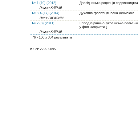
№ 1 (10) (2012)
Дослідницька рецепція подвижництва
Роман КИРЧІВ
№ 3-4 (17) (2014)
Духовна гравітація Івана Денисюка
Леся ГАРАСИМ
№ 2 (8) (2011)
Епізод із ранньої українсько-польсько
у фольклористиці
Роман КИРЧІВ
76 - 100 з 384 результатів
ISSN: 2225-5095