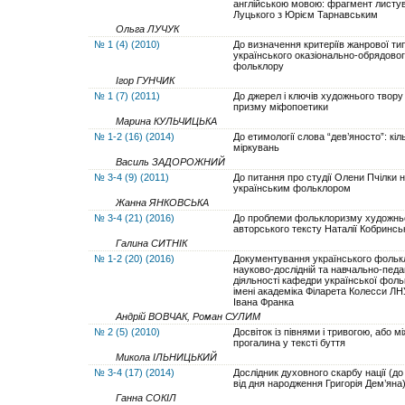
англійською мовою: фрагмент листу
Луцького з Юрієм Тарнавським
Ольга ЛУЧУК
№ 1 (4) (2010)
До визначення критeріїв жанрової тип
українського оказіонально-обрядово
фольклору
Ігор ГУНЧИК
№ 1 (7) (2011)
До джерел і ключів художнього твору 
призму міфопоетики
Марина КУЛЬЧИЦЬКА
№ 1-2 (16) (2014)
До етимології слова “дев’яносто”: кіл
міркувань
Василь ЗАДОРОЖНИЙ
№ 3-4 (9) (2011)
До питання про студії Олени Пчілки 
українським фольклором
Жанна ЯНКОВСЬКА
№ 3-4 (21) (2016)
До проблеми фольклоризму художнь
авторського тексту Наталії Кобринсь
Галина СИТНІК
№ 1-2 (20) (2016)
Документування українського фольк
науково-дослідній та навчально-педаг
діяльності кафедри української фол
імені академіка Філарета Колесси ЛНУ
Івана Франка
Андрій ВОВЧАК, Роман СУЛИМ
№ 2 (5) (2010)
Досвіток із півнями і тривогою, або м
прогалина у тексті буття
Микола ІЛЬНИЦЬКИЙ
№ 3-4 (17) (2014)
Дослідник духовного скарбу нації (до
від дня народження Григорія Дем’яна
Ганна СОКІЛ