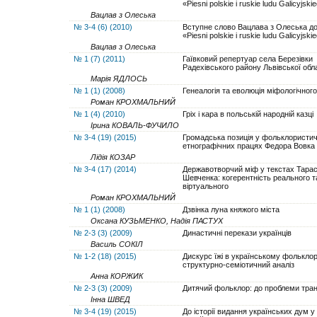
«Piesni polskie i ruskie ludu Galicyjski
Вацлав з Олеська
№ 3-4 (6) (2010)
Вступне слово Вацлава з Олеська до
«Piesni polskie i ruskie ludu Galicyjski
Вацлав з Олеська
№ 1 (7) (2011)
Гаївковий репертуар села Березівки
Радехівського району Львівської обла
Марія ЯДЛОСЬ
№ 1 (1) (2008)
Генеалогія та еволюція міфологічног
Роман КРОХМАЛЬНИЙ
№ 1 (4) (2010)
Гріх і кара в польській народній казці
Ірина КОВАЛЬ-ФУЧИЛО
№ 3-4 (19) (2015)
Громадська позиція у фольклористич
етнографічних працях Федора Вовка
Лідія КОЗАР
№ 3-4 (17) (2014)
Державотворчий міф у текстах Тара
Шевченка: когерентність реального т
віртуального
Роман КРОХМАЛЬНИЙ
№ 1 (1) (2008)
Дзвінка луна княжого міста
Оксана КУЗЬМЕНКО, Надія ПАСТУХ
№ 2-3 (3) (2009)
Династичні перекази українців
Василь СОКІЛ
№ 1-2 (18) (2015)
Дискурс їжі в українському фольклор
структурно-семіотичний аналіз
Анна КОРЖИК
№ 2-3 (3) (2009)
Дитячий фольклор: до проблеми тра
Інна ШВЕД
№ 3-4 (19) (2015)
До історії видання українських дум у