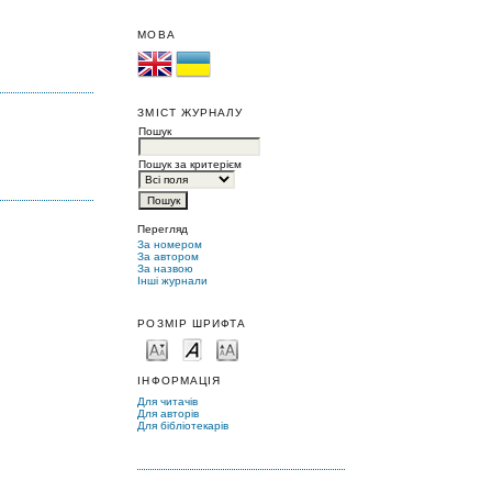
МОВА
ЗМІСТ ЖУРНАЛУ
Пошук
Пошук за критерієм
Перегляд
За номером
За автором
За назвою
Інші журнали
РОЗМІР ШРИФТА
ІНФОРМАЦІЯ
Для читачів
Для авторів
Для бібліотекарів