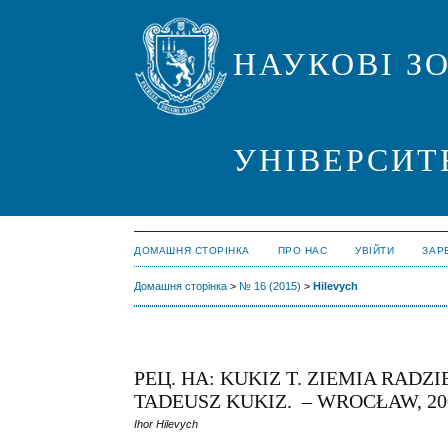
НАУКОВІ З
УНІВЕРСИТ
ДОМАШНЯ СТОРІНКА
ПРО НАС
УВІЙТИ
ЗАР
Домашня сторінка
>
№ 16 (2015)
>
Hilevych
РЕЦ. НА: KUKIZ T. ZIEMIA RADZ
TADEUSZ KUKIZ. – WROCŁAW, 2008
Ihor Hilevych