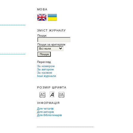
МОВА
ЗМІСТ ЖУРНАЛУ
Пошук
Пошук за критерієм
Перегляд
За номером
За автором
За назвою
Інші журнали
РОЗМІР ШРИФТА
ІНФОРМАЦІЯ
Для читачів
Для авторів
Для бібліотекарів