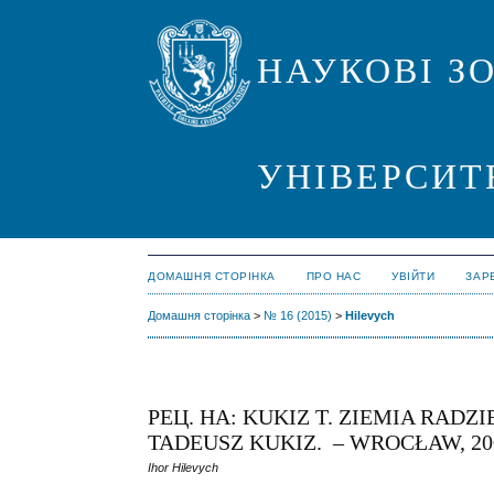
НАУКОВІ З
УНІВЕРСИТ
ДОМАШНЯ СТОРІНКА
ПРО НАС
УВІЙТИ
ЗАР
Домашня сторінка
>
№ 16 (2015)
>
Hilevych
РЕЦ. НА: KUKIZ T. ZIEMIA RADZ
TADEUSZ KUKIZ. – WROCŁAW, 2008
Ihor Hilevych