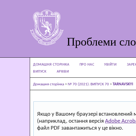
Проблеми сло
ДОМАШНЯ СТОРІНКА
ПРО НАС
УВІЙТИ
ЗАРЕ
ВИПУСК
АРХІВИ
Домашня сторінка
>
№ 70 (2021): ВИПУСК 70
>
TARNAVSKYI
Якщо у Вашому браузері встановлений 
(наприклад, остання версія
Adobe Acrob
файл PDF завантажиться у це вікно.