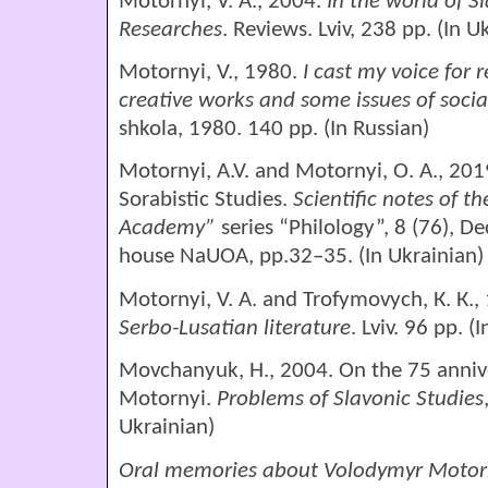
Motornyi, V. А., 2004.
In the world of Sl
Researches
. Reviews. Lviv, 238 рр. (In U
Motornyi, V., 1980.
I cast my voice for r
creative works and some issues of social
shkola, 1980. 140 pp. (In Russian)
Motornyі, A.V. and Motornyі, O. A., 20
Sorabistic Studies.
Scientific notes of t
Academy”
series “Philology”, 8 (76), D
house NaUOA, pp.32–35. (In Ukrainian)
Motornyі, V. А. and Trofymovych, К. К.,
Serbo-Lusatian literature
. Lviv. 96 рр. (
Movchanyuk, H., 2004. On the 75 annive
Motornyі.
Problems of Slavonic Studies
Ukrainian)
Oral memories about Volodymyr Motor