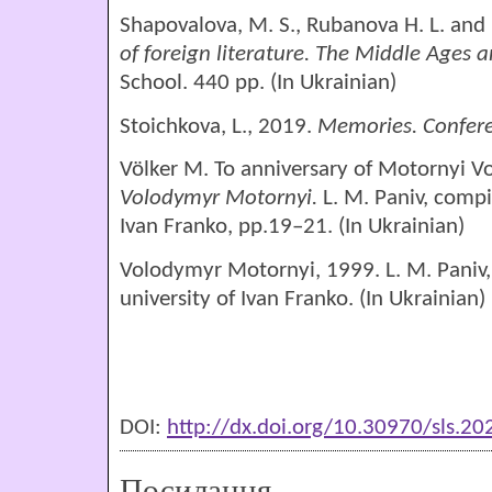
Shapovalova, M. S., Rubanova H. L. and 
of foreign literature. The Middle Ages 
School. 440 pр. (In Ukrainian)
Stoichkova, L., 2019.
Memories.
Confer
Völker M. To anniversary of Motornyі V
Volodymyr
Motorny
і.
L. М. Paniv, compile
Ivan Franko, pp.19–21. (In Ukrainian)
Volodymyr Motornyі, 1999. L. М. Paniv, c
university of Ivan Franko. (In Ukrainian)
DOI:
http://dx.doi.org/10.30970/sls.2
Посилання