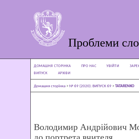
Проблеми сло
ДОМАШНЯ СТОРІНКА
ПРО НАС
УВІЙТИ
ЗАРЕ
ВИПУСК
АРХІВИ
Домашня сторінка
>
№ 69 (2020): ВИПУСК 69
>
TATARENKO
Володимир Андрійович М
до портрета вчителя