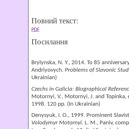
Повний текст:
PDF
Посилання
Brylynska, N. Y., 2014. To 85 anniversa
Andriyovych.
Problems of
Slavonic Stud
Ukrainian)
Czechs in Galicia: Biographical Referen
Motornyi, V., Motornyi, J. and Topinka, 
1998. 120 pp. (In Ukrainian)
Denysyuk, І. О., 1999. Prominent Slavist
Volodymyr
Motorny
і
.
L. М., Paniv, comp.