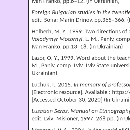
Ivan Franko, pp.6–12. (In Ukrainian)
Foreign Bulgarian studies in the twenti
edit. Sofia: Мarin Drinov, pр.365–366. (
Holberh, М. Y., 1999. Two directions of ac
Volodymyr
Motorny
і.
L. М., Paniv, comp.
Ivan Franko, pp.13–18. (In Ukrainian)
Lazor, О. Y., 1999. Word about the teach
М., Paniv, comp. Lviv: Lviv State univers
Ukrainian)
Luchuk, І., 2015.
In memory of professo
[Electronic resource]. Available : http
[Accessed October 30, 2020] (In Ukraini
Lusatian Serbs. Manual on Ethnograph
edit. Lviv: Misioner, 1997. 268 pр. (In U