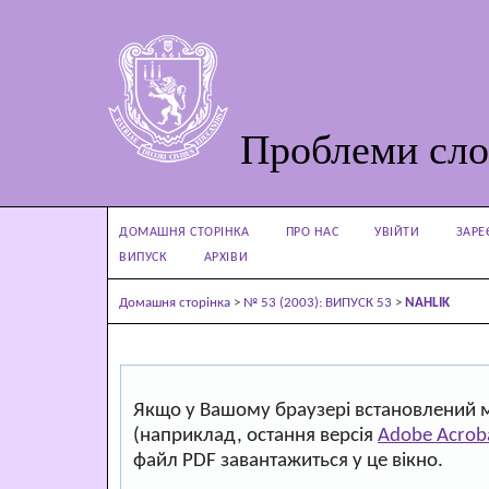
Проблеми сло
ДОМАШНЯ СТОРІНКА
ПРО НАС
УВІЙТИ
ЗАРЕ
ВИПУСК
АРХІВИ
Домашня сторінка
>
№ 53 (2003): ВИПУСК 53
>
NAHLIK
Якщо у Вашому браузері встановлений 
(наприклад, остання версія
Adobe Acrob
файл PDF завантажиться у це вікно.