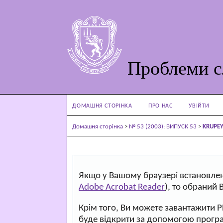
Проблеми с
ДОМАШНЯ СТОРІНКА
ПРО НАС
УВІЙТИ
Домашня сторінка
>
№ 53 (2003): ВИПУСК 53
>
KRUPE
Якщо у Вашому браузері встановлен
Adobe Acrobat Reader
), то обраний 
Крім того, Ви можете завантажити 
буде відкрити за допомогою прогр