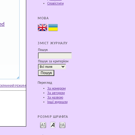
Сповістити
МОВА
ed
ЗМІСТ ЖУРНАЛУ
Пошук
Пошук за критерієм
Перегляд
ЕКРАННИЙ РЕЖИМ
За номером
За автором
За назвою
Інші журнали
РОЗМІР ШРИФТА