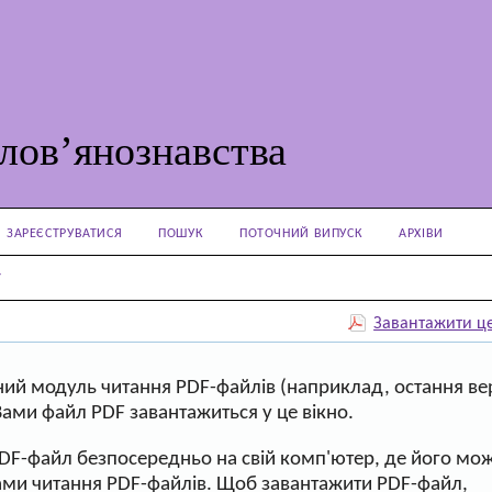
лов’янознавства
ЗАРЕЄСТРУВАТИСЯ
ПОШУК
ПОТОЧНИЙ ВИПУСК
АРХІВИ
Y
Завантажити ц
ий модуль читання PDF-файлів (наприклад, остання ве
Вами файл PDF завантажиться у це вікно.
PDF-файл безпосередньо на свій комп'ютер, де його мо
ами читання PDF-файлів. Щоб завантажити PDF-файл,