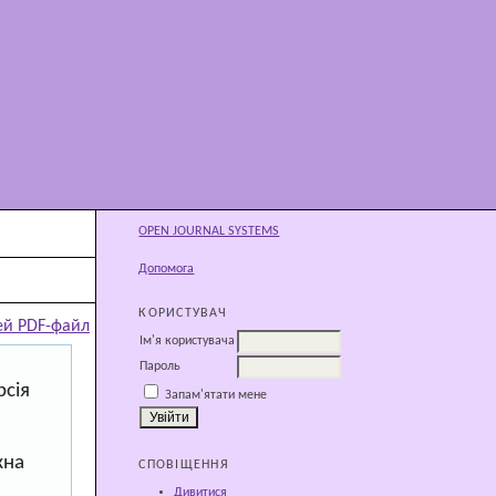
OPEN JOURNAL SYSTEMS
Допомога
КОРИСТУВАЧ
ей PDF-файл
Ім'я користувача
Пароль
рсія
Запам'ятати мене
жна
СПОВІЩЕННЯ
Дивитися