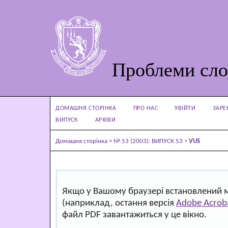
Проблеми сло
ДОМАШНЯ СТОРІНКА
ПРО НАС
УВІЙТИ
ЗАРЕ
ВИПУСК
АРХІВИ
Домашня сторінка
>
№ 53 (2003): ВИПУСК 53
>
VUS
Якщо у Вашому браузері встановлений 
(наприклад, остання версія
Adobe Acrob
файл PDF завантажиться у це вікно.