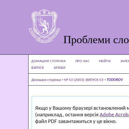
Проблеми сло
ДОМАШНЯ СТОРІНКА
ПРО НАС
УВІЙТИ
ЗАРЕ
ВИПУСК
АРХІВИ
Домашня сторінка
>
№ 53 (2003): ВИПУСК 53
>
TODOROV
Якщо у Вашому браузері встановлений 
(наприклад, остання версія
Adobe Acrob
файл PDF завантажиться у це вікно.