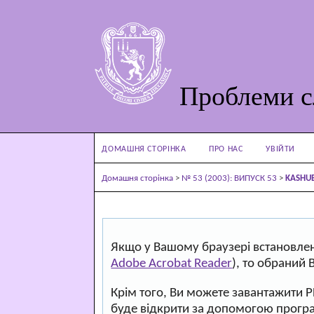
Проблеми с
ДОМАШНЯ СТОРІНКА
ПРО НАС
УВІЙТИ
Домашня сторінка
>
№ 53 (2003): ВИПУСК 53
>
KASHU
Якщо у Вашому браузері встановлен
Adobe Acrobat Reader
), то обраний 
Крім того, Ви можете завантажити 
буде відкрити за допомогою прогр