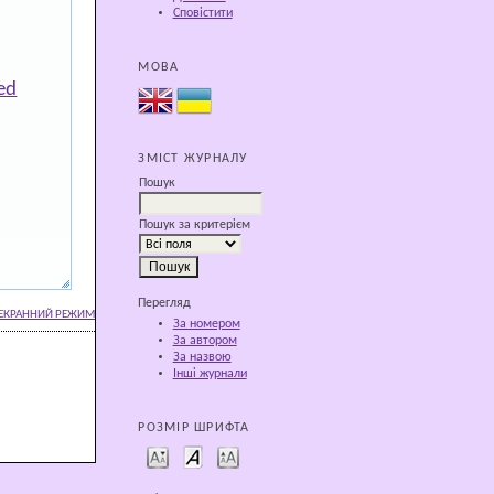
Сповістити
МОВА
ed
ЗМІСТ ЖУРНАЛУ
Пошук
Пошук за критерієм
Перегляд
ЕКРАННИЙ РЕЖИМ
За номером
За автором
За назвою
Інші журнали
РОЗМІР ШРИФТА