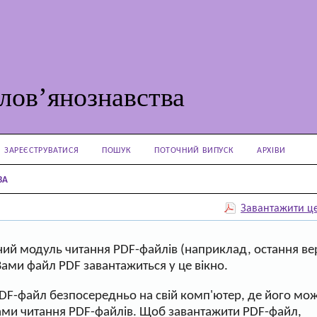
лов’янознавства
ЗАРЕЄСТРУВАТИСЯ
ПОШУК
ПОТОЧНИЙ ВИПУСК
АРХІВИ
BA
Завантажити ц
ий модуль читання PDF-файлів (наприклад, остання ве
Вами файл PDF завантажиться у це вікно.
PDF-файл безпосередньо на свій комп'ютер, де його мо
ами читання PDF-файлів. Щоб завантажити PDF-файл,