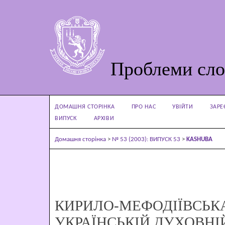
Проблеми сло
ДОМАШНЯ СТОРІНКА
ПРО НАС
УВІЙТИ
ЗАРЕ
ВИПУСК
АРХІВИ
Домашня сторінка
>
№ 53 (2003): ВИПУСК 53
>
KASHUBA
КИРИЛО-МЕФОДІЇВСЬК
УКРАЇНСЬКІЙ ДУХОВНІ