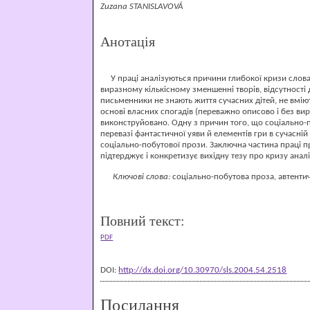
Zuzana STANISLAVOVÁ
Анотація
У праці аналізуються причини глибокої кризи словацьк
виразному кількісному зменшенні творів, відсутності
письменники не знають життя сучасних дітей, не вмі
основі власних спогадів (переважно описово і без вир
виконструйовано. Одну з причин того, що соціально-п
перевазі фантастичної уяви й елементів гри в сучасні
соціально-побутової прози. Заключна частина праці пр
підтерджує і конкретизує вихідну тезу про кризу анал
Ключові слова:
соціально-побутова проза, автентичн
Повний текст:
PDF
DOI:
http://dx.doi.org/10.30970/sls.2004.54.2518
Посилання