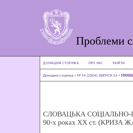
Проблеми с
ДОМАШНЯ СТОРІНКА
ПРО НАС
УВІЙТИ
Домашня сторінка
>
№ 54 (2004): ВИПУСК 54
>
STANI
СЛОВАЦЬКА СОЦІАЛЬНО-П
90-х роках ХХ ст. (КРИЗА 