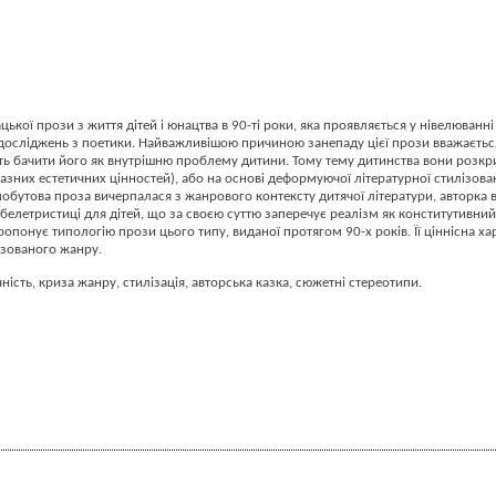
ої прози з життя дітей і юнацтва в 90-ті роки, яка проявляється у нівелюванні 
 досліджень з поетики. Найважливішою причиною занепаду цієї прози вважаєтьс
ють бачити його як внутрішню проблему дитини. Тому тему дитинства вони розкр
азних естетичних цінностей), або на основі деформуючої літературної стилізован
обутова проза вичерпалася з жанрового контексту дитячої літератури, авторка 
й белетристиці для дітей, що за своєю суттю заперечує реалізм як конститутивн
опонує типологію прози цього типу, виданої протягом 90-х років. Її ціннісна х
ізованого жанру.
ість, криза жанру, стилізація, авторська казка, сюжетні стереотипи.