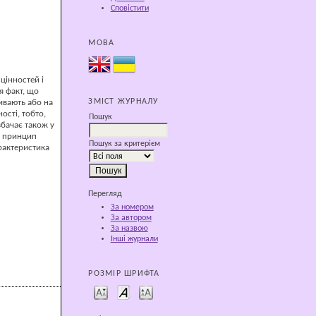
Сповістити
МОВА
цінностей і
я факт, що
ЗМІСТ ЖУРНАЛУ
ивають або на
ості, тобто,
Пошук
вбачає також у
ий принцип
Пошук за критерієм
арактеристика
Перегляд
За номером
За автором
За назвою
Інші журнали
РОЗМІР ШРИФТА