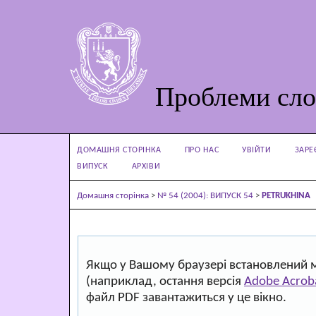
Проблеми сло
ДОМАШНЯ СТОРІНКА
ПРО НАС
УВІЙТИ
ЗАРЕ
ВИПУСК
АРХІВИ
Домашня сторінка
>
№ 54 (2004): ВИПУСК 54
>
PETRUKHINA
Якщо у Вашому браузері встановлений 
(наприклад, остання версія
Adobe Acrob
файл PDF завантажиться у це вікно.