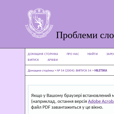
Проблеми сло
ДОМАШНЯ СТОРІНКА
ПРО НАС
УВІЙТИ
ЗАРЕ
ВИПУСК
АРХІВИ
Домашня сторінка
>
№ 54 (2004): ВИПУСК 54
>
HILETSKA
Якщо у Вашому браузері встановлений 
(наприклад, остання версія
Adobe Acrob
файл PDF завантажиться у це вікно.