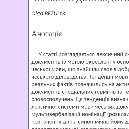
Olga BEZULYK
Анотація
У статті розглядається лексичний ск
документів із метою окреслення осно
чеської мови, що знайшли своє відоб
чеського діловодства. Тенденції мови
реальних фактів позначились на акти
документів спеціальних термінів та т
словосполучень. Ця тенденція визначи
лексичної системи мови чеських доку
мультивербалізації номінації (розкла
позначення дії на синонімічне йому д