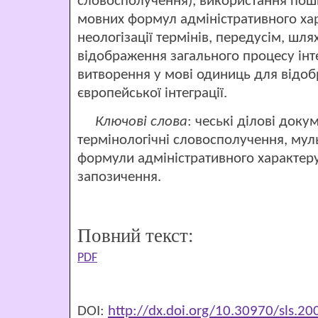
словосполучення), використання пош
мовних формул адміністративного хар
неологізації термінів, передусім, шл
відображення загального процесу інте
витворення у мові одиниць для відо
європейської інтеграції.
Ключові слова
: чеські ділові доку
термінологічні словосполучення, мул
формули адміністративного характеру,
запозичення.
Повний текст:
PDF
DOI:
http://dx.doi.org/10.30970/sls.2