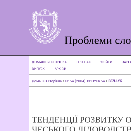
Проблеми сло
ДОМАШНЯ СТОРІНКА
ПРО НАС
УВІЙТИ
ЗАРЕ
ВИПУСК
АРХІВИ
Домашня сторінка
>
№ 54 (2004): ВИПУСК 54
>
BEZULYK
ТЕНДЕНЦІЇ РОЗВИТКУ 
ЧЕСЬКОГО ДІЛОВОДСТ