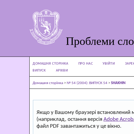
Проблеми сло
ДОМАШНЯ СТОРІНКА
ПРО НАС
УВІЙТИ
ЗАРЕ
ВИПУСК
АРХІВИ
Домашня сторінка
>
№ 54 (2004): ВИПУСК 54
>
SHAKHIN
Якщо у Вашому браузері встановлений 
(наприклад, остання версія
Adobe Acrob
файл PDF завантажиться у це вікно.