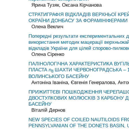
Ярина Тузяк, Оксана Кірчанова
СТРАТИГРАФІЯ ВІДКЛАДІВ ВЕРХНЬОЇ КРЕ
ОКРАЇНИ ДОНБАСУ ЗА ФОРАМІНІФЕРАМИ
Олена Веклич
Попередні результати експериментальних д
використання методик мацерації верхньока
відкладів України для цілей спорово-пилков
Олена Сіренко
ПАЛІНОЛОГІЧНА ХАРАКТЕРИСТИКА ВУГІЛ
ПЛАСТА
n
ШАХТИ ЧЕРВОНОГРАДСЬКА – 1
8
ВОЛИНСЬКОГО БАСЕЙНУ
Антоніна Іваніна, Євгенія Генералова, Ант
ПРИЖИТТЄВІ ПОШКОДЖЕННЯ ЧЕРЕПАШ
ДВОСТУЛКОВИХ МОЛЮСКІВ З КАРБОНУ 
БАСЕЙНУ
Віталій Дернов
NEW SPECIES OF COILED NAUTILOIDS FR
PENNSYLVANIAN OF THE DONETS BASIN, 