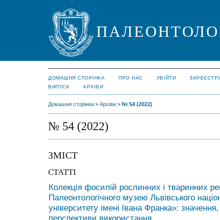
ПАЛЕОНТОЛО
ДОМАШНЯ СТОРІНКА
ПРО НАС
УВІЙТИ
ЗАРЕЄСТР
ВИПУСК
АРХІВИ
Домашня сторінка
>
Архіви
>
№ 54 (2022)
№ 54 (2022)
ЗМІСТ
СТАТТІ
Колекція фосилій рослинних і тваринних р
Палеонтологічного музею Львівського націо
університету імені Івана Франка»: значення,
перспективи використання