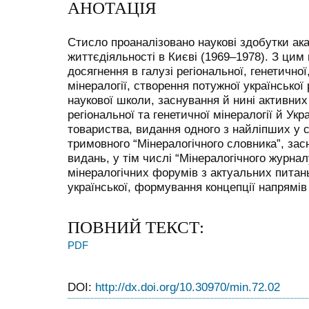
АНОТАЦІЯ
Стисло проаналізовано наукові здобутки ака
життєдіяльності в Києві (1969–1978). З цим 
досягнення в галузі регіональної, генетичної
мінералогії, створення потужної української
наукової школи, заснування й нині активних
регіональної та генетичної мінералогії й Укр
товариства, видання одного з найліпших у сві
тримовного “Мінералогічного словника”, за
видань, у тім числі “Мінералогічного журнал
мінералогічних форумів з актуальних питань
української, формування концепції напрямів 
ПОВНИЙ ТЕКСТ:
PDF
DOI:
http://dx.doi.org/10.30970/min.72.02