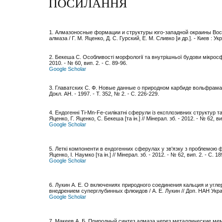
ПОСИЛАННЯ
1. Алмазоносные формации и структуры юго-западной окраины Во
алмаза / Г. М. Яценко, Д. С. Гурский, Е. М. Сливко [и др.]. - Киев : Ук
2. Бекеша С. Особливості морфології та внутрішньої будови мікросфер
2010. - № 60, вип. 2. - С. 89-96.
Google Scholar
3. Главатских С. Ф. Новые данные о природном карбиде вольфрама / С
Докл. АН. - 1997. - Т. 352, № 2. - С. 226-229.
4. Ендогенні Ti-Mn-Fe-силікатні сферули із експлозивних структур т
Яценко, Г. Яценко, С. Бекеша [та ін.] // Мінерал. зб. - 2012. - № 62, ви
Google Scholar
5. Леткі компоненти в ендогенних сферулах у зв'язку з проблемою ф
Яценко, І. Наумко [та ін.] // Мінерал. зб. - 2012. - № 62, вип. 2. - С. 1
Google Scholar
6. Лукин А. Е. О включениях природного соединения кальция и угл
внедрением суперглубинных флюидов / А. Е. Лукин // Доп. НАН Україн
Google Scholar
7. Макеев А. Б. Природный синтез алмаза через металлические мем