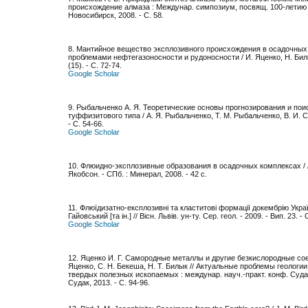
происхождение алмаза : Междунар. симпозиум, посвящ. 100-летию со
Новосибирск, 2008. - С. 58.
8. Мантийное вещество эксплозивного происхождения в осадочных 
проблемами нефтегазоносности и рудоносности / И. Яценко, Н. Билык,
(15). - С. 72-74.
Google Scholar
9. Рыбальченко А. Я. Теоретические основы прогнозирования и по
туффизитового типа / А. Я. Рыбальченко, Т. М. Рыбальченко, В. И. Си
- С. 54-66.
Google Scholar
10. Флюидно-эксплозивные образования в осадочных комплексах / А. 
Якобсон. - СПб. : Минерал, 2008. - 42 с.
11. Флюїдизатно-експлозивні та кластитові формації докембрію Україн
Гайовський [та ін.] // Вісн. Львів. ун-ту. Сер. геол. - 2009. - Вип. 23. - 
Google Scholar
12. Яценко И. Г. Самородные металлы и другие безкислородные сое
Яценко, С. Н. Бекеша, Н. Т. Билык // Актуальные проблемы геологи
твердых полезных ископаемых : междунар. науч.-практ. конф. Судакс
Судак, 2013. - С. 94-96.