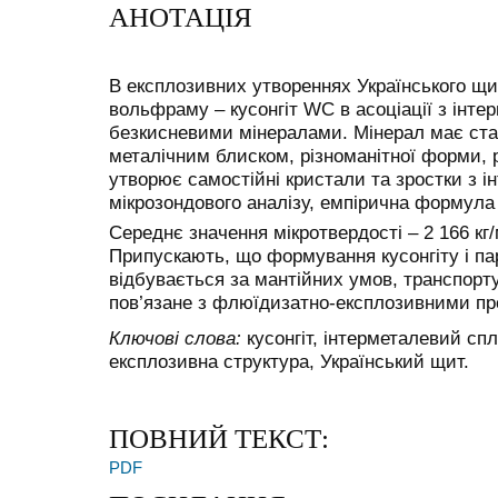
АНОТАЦІЯ
В експлозивних утвореннях Українського щи
вольфраму – кусонгіт WC в асоціації з інт
безкисневими мінералами. Мінерал має стал
металічним блиском, різноманітної форми, ро
утворює самостійні кристали та зростки з 
мікрозондового аналізу, емпірична формула 
Середнє значення мікротвердості – 2 166 кг
Припускають, що формування кусонгіту і па
відбувається за мантійних умов, транспорт
пов’язане з флюїдизатно-експлозивними пр
Ключові слова:
кусонгіт, інтерметалевий спл
експлозивна структура, Український щит.
ПОВНИЙ ТЕКСТ:
PDF