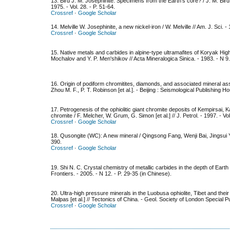
13. Bird J. M. Josephinite: Specimens from the Earth's core? / J. M. Bird 
1975. - Vol. 28. - P. 51-64.
Crossref
·
Google Scholar
14. Melville W. Josephinite, a new nickel-iron / W. Melville // Am. J. Sci. - 
Crossref
·
Google Scholar
15. Native metals and carbides in alpine-type ultramafites of Koryak Hi
Mochalov and Y. P. Men'shikov // Acta Mineralogica Sinica. - 1983. - N 9.
16. Origin of podiform chromitites, diamonds, and associated mineral ass
Zhou M. F., P. T. Robinson [et al.]. - Beijing : Seismological Publishing 
17. Petrogenesis of the ophiolitic giant chromite deposits of Kempirsai, Ka
chromite / F. Melcher, W. Grum, G. Simon [et al.] // J. Petrol. - 1997. - Vo
Crossref
·
Google Scholar
18. Qusongite (WC): A new mineral / Qingsong Fang, Wenji Bai, Jingsui Yang
390.
Crossref
·
Google Scholar
19. Shi N. C. Crystal chemistry of metallic carbides in the depth of Earth 
Frontiers. - 2005. - N 12. - P. 29-35 (in Chinese).
20. Ultra-high pressure minerals in the Luobusa ophiolite, Tibet and their 
Malpas [et al.] // Tectonics of China. - Geol. Society of London Special Pu
Crossref
·
Google Scholar