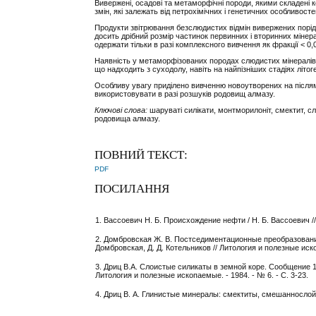
Вивержені, осадові та метаморфічні породи, якими складені к
змін, які залежать від петрохімічних і генетичних особливосте
Продукти звітрювання безслюдистих відмін вивержених порід,
досить дрібний розмір частинок первинних і вторинних мінерал
одержати тільки в разі комплексного вивчення як фракції < 0
Наявність у метаморфізованих породах слюдистих мінералів 
що надходить з суходолу, навіть на найпізніших стадіях літог
Особливу увагу приділено вивченню новоутворених на післяма
використовувати в разі розшуків родовищ алмазу.
Ключові слова:
шаруваті силікати, монтморилоніт, смектит, с
родовища алмазу.
ПОВНИЙ ТЕКСТ:
PDF
ПОСИЛАННЯ
1. Вассоевич Н. Б. Происхождение нефти / Н. Б. Вассоевич // В
2. Домбровская Ж. В. Постседиментационные преобразовани
Домбровская, Д. Д. Котельников // Литология и полезные иско
3. Дриц В.А. Слоистые силикаты в земной коре. Сообщение 1.
Литология и полезные ископаемые. - 1984. - № 6. - С. 3-23.
4. Дриц В. А. Глинистые минералы: смектиты, смешаннослойные