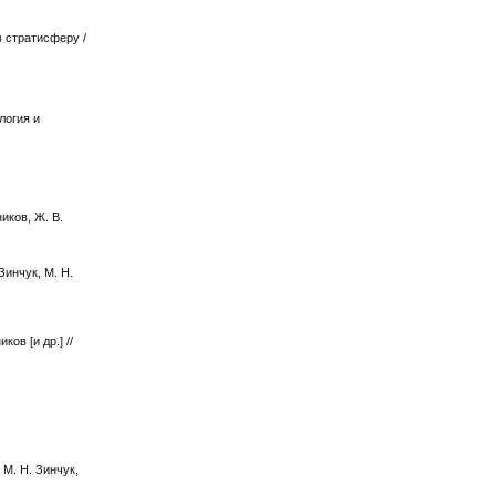
 стратисферу /
логия и
иков, Ж. В.
Зинчук, М. Н.
ов [и др.] //
М. Н. Зинчук,