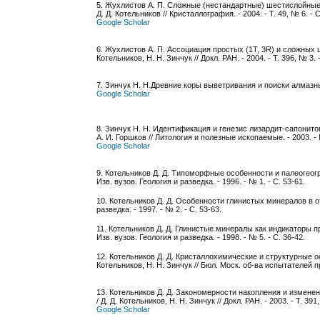
5. Жухлистов А. П. Сложные (нестандартные) шестислойные п
Д. Д. Котельников // Кристаллография. - 2004. - Т. 49, № 6. - 
Google Scholar
6. Жухлистов А. П. Ассоциация простых (1Т, 3R) и сложных 
Котельников, Н. Н. Зинчук // Докл. РАН. - 2004. - Т. 396, № 3. 
7. Зинчук Н. Н.Древние коры выветривания и поиски алмазных 
Google Scholar
8. Зинчук Н. Н. Идентификация и генезис лизардит-сапонит
А. И. Горшков // Литология и полезные ископаемые. - 2003. - 
Google Scholar
9. Котельников Д. Д. Типоморфные особенности и палеогеогр
Изв. вузов. Геология и разведка. - 1996. - № 1. - С. 53-61.
10. Котельников Д. Д. Особенности глинистых минералов в от
разведка. - 1997. - № 2. - С. 53-63.
11. Котельников Д. Д. Глинистые минералы как индикаторы п
Изв. вузов. Геология и разведка. - 1998. - № 5. - С. 36-42.
12. Котельников Д. Д. Кристаллохимические и структурные о
Котельников, Н. Н. Зинчук // Бюл. Моск. об-ва испытателей прир
13. Котельников Д. Д. Закономерности накопления и измен
/ Д. Д. Котельников, Н. Н. Зинчук // Докл. РАН. - 2003. - Т. 391
Google Scholar