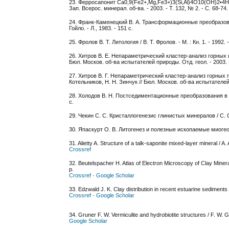
23. Ферросапонит Ca0,9(Fe2+,Mg,Fe3+)3(Si,Al)4O10(OH)2•4H2O 
Зап. Всерос. минерал. об-ва. - 2003. - Т. 132, № 2. - С. 68-74.
24. Франк-Каменецкий В. А. Трансформационные преобразова
Гойло. - Л., 1983. - 151 с.
25. Фролов В. Т. Литология / В. Т. Фролов. - М. : Кн. 1. - 1992. - 3
26. Хитров В. Е. Непараметрический кластер-анализ горных по
Бюл. Москов. об-ва испытателей природы. Отд. геол. - 2003. - 
27. Хитров В. Г. Непараметрический кластер-анализ горных п
Котельников, Н. Н. Зинчук // Бюл. Москов. об-ва испытателей п
28. Холодов В. Н. Постседиментационные преобразования в э
с.
29. Чекин С. С. Кристаллогенезис глинистых минералов / С. С. 
30. Япаскурт О. В. Литогенез и полезные ископаемые миогеоси
31. Alietty A. Structure of a talk-saponite mixed-layer mineral / A.
Crossref
32. Beutelspacher H. Atlas of Electron Microscopy of Clay Miner
p.
Crossref
·
Google Scholar
33. Edzwald J. K. Clay distribution in recent estuarine sediments /
Crossref
·
Google Scholar
34. Gruner F. W. Vermiculite and hydrobiotite structures / F. W. Gr
Google Scholar