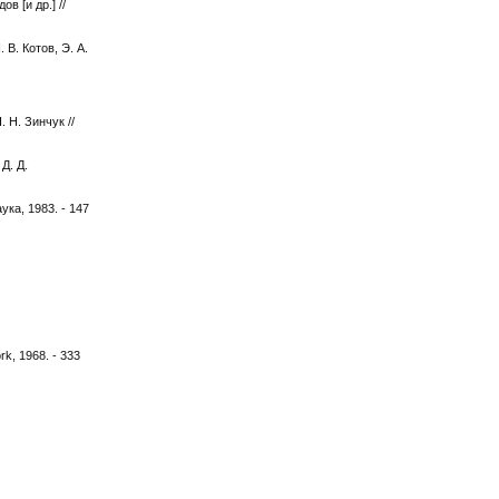
в [и др.] //
В. Котов, Э. А.
 Н. Зинчук //
Д. Д.
ка, 1983. - 147
rk, 1968. - 333