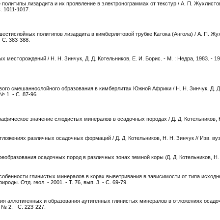
олитипы лизардита и их проявление в электронограммах от текстур / А. П. Жухлистов
С. 1011-1017.
шестислойных политипов лизардита в кимберлитовой трубке Катока (Ангола) / А. П. Жух
- С. 383-388.
месторождений / Н. Н. Зинчук, Д. Д. Котельников, Е. И. Борис. - М. : Недра, 1983. - 19
ового смешаннослойного образования в кимберлитах Южной Африки / Н. Н. Зинчук, Д. Д
№ 1. - С. 87-96.
афическое значение слюдистых минералов в осадочных породах / Д. Д. Котельников, Н.
ложениях различных осадочных формаций / Д. Д. Котельников, Н. Н. Зинчук // Изв. вуз
реобразования осадочных пород в различных зонах земной коры /Д. Д. Котельников, Н. 
собенности глинистых минералов в корах выветривания в зависимости от типа исходны
оды. Отд. геол. - 2001. - Т. 76, вып. 3. - С. 69-79.
ения аллотигенных и образования аутигенных глинистых минералов в отложениях оса
, № 2. - С. 223-227.