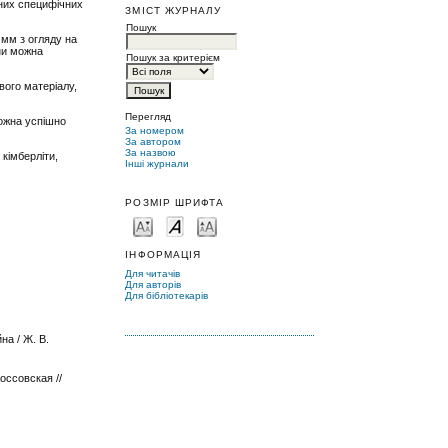
рних специфічних
ЗМІСТ ЖУРНАЛУ
Пошук
 мм з огляду на
іни можна
Пошук за критерієм
вого матеріалу,
Перегляд
можна успішно
За номером
За автором
За назвою
 кімберліти,
Інші журнали
РОЗМІР ШРИФТА
ІНФОРМАЦІЯ
Для читачів
Для авторів
Для бібліотекарів
а / Ж. В.
оссовская //