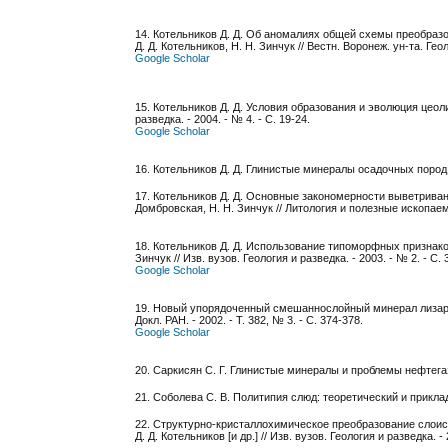
14. Котельников Д. Д. Об аномалиях общей схемы преобраз
Д. Д. Котельников, Н. Н. Зинчук // Вестн. Воронеж. ун-та. Геоло
Google Scholar
15. Котельников Д. Д. Условия образования и эволюция цеолит
разведка. - 2004. - № 4. - С. 19-24.
Google Scholar
16. Котельников Д. Д. Глинистые минералы осадочных пород / Д
17. Котельников Д. Д. Основные закономерности выветривани
Домбровская, Н. Н. Зинчук // Литология и полезные ископаемы
18. Котельников Д. Д. Использование типоморфных признаков
Зинчук // Изв. вузов. Геология и разведка. - 2003. - № 2. - С. 
Google Scholar
19. Новый упорядоченный смешаннослойный минерал лизардит-
Докл. РАН. - 2002. - Т. 382, № 3. - С. 374-378.
Google Scholar
20. Саркисян С. Г. Глинистые минералы и проблемы нефтегазово
21. Соболева С. В. Политипия слюд: теоретический и прикладно
22. Структурно-кристаллохимическое преобразование слоист
Д. Д. Котельников [и др.] // Изв. вузов. Геология и разведка. - 