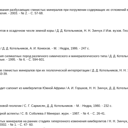
ования разбухающих глинистых минералов при погружении содержащих их отложений в
гия. - 2003. - № 2. - С. 57-68.
ов в осадочном чехле земной коры / Д. Д. Котельников, Н. Н. Зинчук // Изв. вузов. Гео
. Д. Котельников, А. И. Конюхов. - М. : Недра, 1986. - 247 с.
я силикатных пород различного химического и минералогического типа / Д. Д. Котельн
е. - 1995. - № 6. - С. 594-601.
 глинистых минералов при их геологической интерпретации / Д. Д. Котельников, Н. Н. 
33-39.
сапонит из кимберлитов Южной Африки / А. И. Горшков, Н. Н. Зинчук, Д. Д. Котельник
й геологии / С. Г. Саркисян, Д. Д. Котельников. - М. : Недра, 1980. - 232 с.
й аспекты / С. В. Соболева // Минерал. журн. - 1987. - № 4. - С. 26-41.
ых минералов на ранних стадиях гипергенного изменения кимберлитов / Н. Н. Зинчук, 
2002. - № 1. - С. 47- 60.