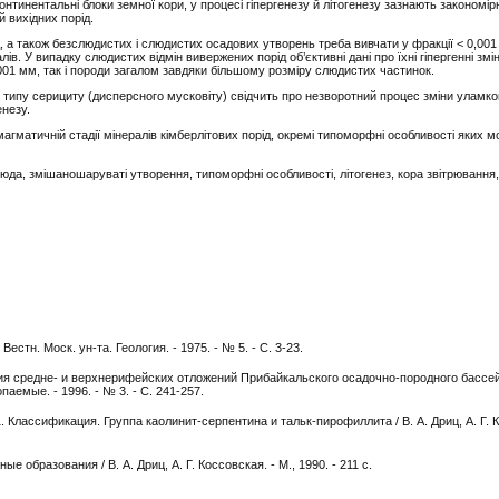
онтинентальні блоки земної кори, у процесі гіпергенезу й літогенезу зазнають закономі
й вихідних порід.
 а також безслюдистих і слюдистих осадових утворень треба вивчати у фракції < 0,001
ів. У випадку слюдистих відмін вивержених порід об’єктивні дані про їхні гіпергенні зм
,001 мм, так і породи загалом завдяки більшому розміру слюдистих частинок.
типу серициту (дисперсного мусковіту) свідчить про незворотний процес зміни уламко
енезу.
гматичній стадії мінералів кімберлітових порід, окремі типоморфні особливості яких 
люда, змішаношаруваті утворення, типоморфні особливості, літогенез, кора звітрювання,
естн. Моск. ун-та. Геология. - 1975. - № 5. - С. 3-23.
я средне- и верхнерифейских отложений Прибайкальского осадочно-породного бассейн
паемые. - 1996. - № 3. - С. 241-257.
 Классификация. Группа каолинит-серпентина и тальк-пирофиллита / В. А. Дриц, А. Г. К
 образования / В. А. Дриц, А. Г. Коссовская. - М., 1990. - 211 с.