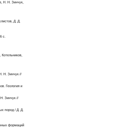
, Н. Н. Зинчук,
листов, Д. Д.
6 с.
. Котельников,
 Н. Зинчук //
ов. Геология и
Н. Зинчук //
х пород / Д. Д.
дочных формаций