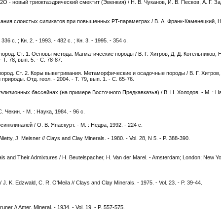
- новый триоктаэдрический смектит (Эвенкия) / Н. В. Чуканов, И. В. Песков, А. Г. Задо
ния слоистых силикатов при повышенных PT-параметрах / В. А. Франк-Каменецкий, Н. 
36 с. ; Кн. 2. - 1993. - 482 с. ; Кн. 3. - 1995. - 354 с.
род. Ст. 1. Основы метода. Магматические породы / В. Г. Хитров, Д. Д. Котельников, Н.
Т. 78, вып. 5. - С. 78-87.
ород. Ст. 2. Коры выветривания. Метаморфические и осадочные породы / В. Г. Хитров, 
рироды. Отд. геол. - 2004. - Т. 79, вып. 1. - С. 65-76.
лизионных бассейнах (на примере Восточного Предкавказья) / В. Н. Холодов. - М. : Нау
Чекин. - М. : Наука, 1984. - 96 с.
нклиналей / О. В. Япаскурт. - М. : Недра, 1992. - 224 с.
 Alietty, J. Meisner // Clays and Clay Minerals. - 1980. - Vol. 28, N 5. - P. 388-390.
als and Their Admixtures / H. Beutelspacher, H. Van der Marel. - Amsterdam; London; New Yo
 J. K. Edzwald, C. R. O'Meila // Clays and Clay Minerals. - 1975. - Vol. 23. - P. 39-44.
uner // Amer. Mineral. - 1934. - Vol. 19. - P. 557-575.