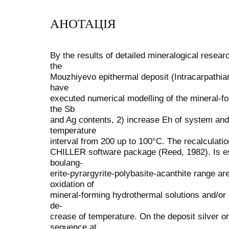
АНОТАЦІЯ
By the results of detailed mineralogical resea
the
Mouzhiyevo epithermal deposit (Intracarpathian
have
executed numerical modelling of the mineral-fo
the Sb
and Ag contents, 2) increase Eh of system and 
temperature
interval from 200 up to 100°С. The recalculati
CHILLER software package (Reed, 1982). Is est
boulang-
erite-pyrargyrite-polybasite-acanthite range ar
oxidation of
mineral-forming hydrothermal solutions and/or 
de-
crease of temperature. On the deposit silver o
sequence at