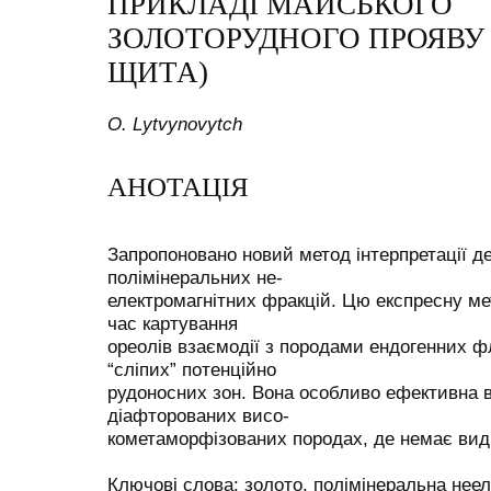
ПРИКЛАДІ МАЙСЬКОГО
ЗОЛОТОРУДНОГО ПРОЯВУ
ЩИТА)
О. Lytvynovytch
АНОТАЦІЯ
Запропоновано новий метод інтерпретації д
полімінеральних не-
електромагнітних фракцій. Цю експресну ме
час картування
ореолів взаємодії з породами ендогенних ф
“сліпих” потенційно
рудоносних зон. Вона особливо ефективна в 
діафторованих висо-
кометаморфізованих породах, де немає вид
Ключові слова: золото, полімінеральна неел