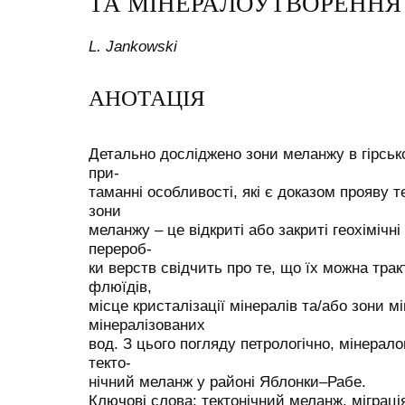
ТА МІНЕРАЛОУТВОРЕННЯ
L. Jankowski
АНОТАЦІЯ
Детально досліджено зони меланжу в гірсь
при-
таманні особливості, які є доказом прояву 
зони
меланжу – це відкриті або закриті геохімічні
перероб-
ки верств свідчить про те, що їх можна трак
флюїдів,
місце кристалізації мінералів та/або зони мі
мінералізованих
вод. З цього погляду петрологічно, мінерало
текто-
нічний меланж у районі Яблонки–Рабе.
Ключові слова: тектонічний меланж, міграці